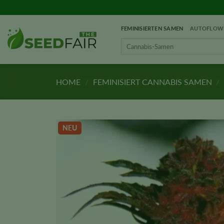
Zum
Inhalt
FEMINISIERTEN SAMEN
AUTOFLOWE
springen
Search
for:
HOME
/
FEMINISIERT CANNABIS SAMEN
/
NEU