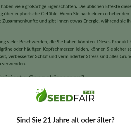
ben viele großartige Eigenschaften. Die üblichen Effekte diese
 über euphorische Gefühle. Wenn Sie nach einem erhebenden un
liche Zusammenkünfte und gibt Ihnen etwas Energie, während sie I
rung vieler Beschwerden, die Sie haben könnten. Dieses Produkt 
Migräne oder häufigen Kopfschmerzen leiden, können Sie sicher s
keit, verbesserter Schlaf und verminderter Stress sind alles Grü
m verwenden.
nisierte Cannabissamen?
bissamen ist sehr einfach. Die Anbauschwierigkeit liegt im mit
u erreichen. Red Rhino beginnt etwa 7 Wochen nach dem Säen zu b
sie in voller Blüte steht, nehmen Sie den Geruch in Ihrem Anb
men bemerken, die Ihren Raum ausfüllen. Beachten Sie, dass die
Sind Sie 21 Jahre alt oder älter?