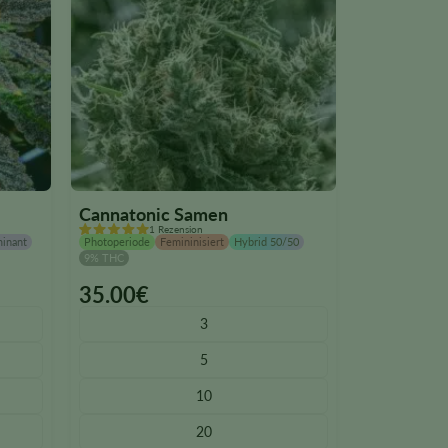
Cannatonic Samen
1 Rezension
minant
Photoperiode
Femininisiert
Hybrid 50/50
9% THC
35.00
€
This
product
3
has
5
multiple
variants.
10
The
20
options