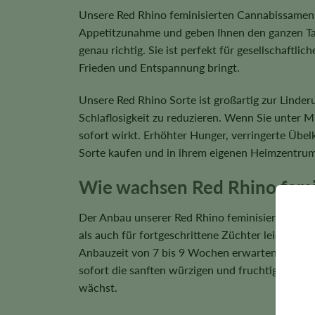
Unsere Red Rhino feminisierten Cannabissamen ha
Appetitzunahme und geben Ihnen den ganzen Tag
genau richtig. Sie ist perfekt für gesellschaft
Frieden und Entspannung bringt.
Unsere Red Rhino Sorte ist großartig zur Linde
Schlaflosigkeit zu reduzieren. Wenn Sie unter 
sofort wirkt. Erhöhter Hunger, verringerte Übel
Sorte kaufen und in ihrem eigenen Heimzentru
Wie wachsen Red Rhino femi
Der Anbau unserer Red Rhino feminisierten Canna
als auch für fortgeschrittene Züchter leicht z
Anbauzeit von 7 bis 9 Wochen erwarten. Sobald 
sofort die sanften würzigen und fruchtigen Aro
wächst.