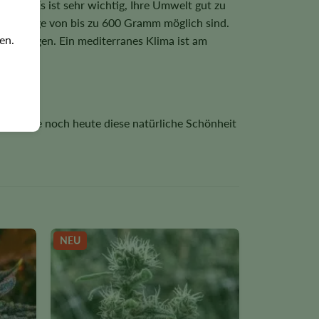
auen. Es ist sehr wichtig, Ihre Umwelt gut zu
cht Erträge von bis zu 600 Gramm möglich sind.
en.
t vertragen. Ein mediterranes Klima ist am
tzen Sie noch heute diese natürliche Schönheit
NEU