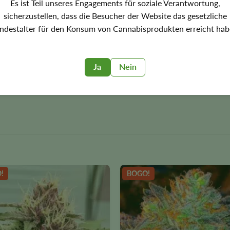
Es ist Teil unseres Engagements für soziale Verantwortung,
nnen etwa 500 Gramm pro Pflanze erwarten, wenn Sie drinnen anb
sicherzustellen, dass die Besucher der Website das gesetzliche
holen. Wir haben festgestellt, dass unter natürlichem Sonnenli
ndestalter für den Konsum von Cannabisprodukten erreicht hab
 Sie immer vorsichtig, dass nicht alle Pflanzen extreme Hitze gu
eminisierten Cannabissamen
Ja
Nein
Israel und hat Elternteile von Double Gum und Master Kush. Nu
!
BOGO!