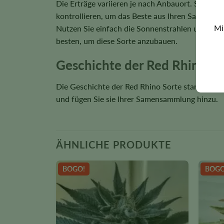
Die Erträge variieren je nach Anbauort. Sie kö
kontrollieren, um das Beste aus Ihren Samen zu 
Mi
Nutzen Sie einfach die Sonnenstrahlen und seien
besten, um diese Sorte anzubauen.
Geschichte der Red Rhino f
Die Geschichte der Red Rhino Sorte stammt aus 
und fügen Sie sie Ihrer Samensammlung hinzu.
ÄHNLICHE PRODUKTE
BOGO!
BOGO