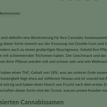
Rezensionen
ind definitiv eine Bereicherung für Ihre Cannabis-Samensammlung
g dieser Sorte stammt aus der Kreuzung von Double Gum und Ma
dern auch zu einem großartigen Rauchgenuss. Sobald Ihre Pflanz
ün mit schimmernden Trichomen haben. Der Geschmack und das A
pen Ihrer Pflanze werden voll und schwer sein und wie Weihna
haben einen THC-Gehalt von 18%, was am unteren Ende unserer 
wierigkeit liegt etwa auf mittlerem Niveau und ist sowohl bei 
und würzig und haben einen Hauch von Frucht nach dem ersten Z
enschaften dieser Sorte sind der Grund, warum unsere Kunden 
isierten Cannabissamen