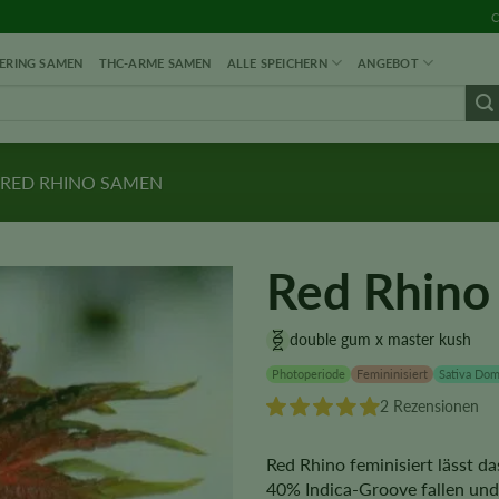
C
RING SAMEN
THC-ARME SAMEN
ALLE SPEICHERN
ANGEBOT
RED RHINO SAMEN
Red Rhino
double gum x master kush
Photoperiode
Femininisiert
Sativa Dom
2 Rezensionen
Red Rhino feminisiert lässt 
40% Indica-Groove fallen und 