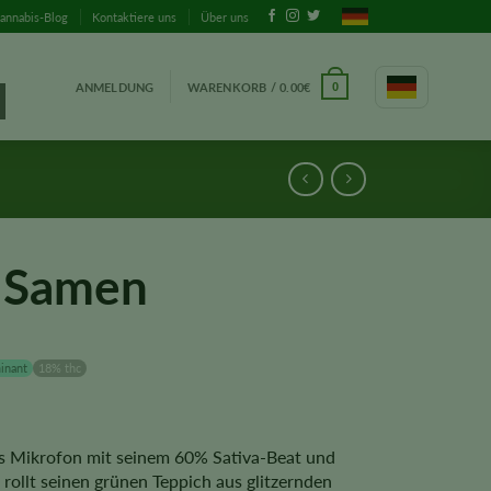
annabis-Blog
Kontaktiere uns
Über uns
ANMELDUNG
WARENKORB /
0.00
€
0
 Samen
inant
18% thc
das Mikrofon mit seinem 60% Sativa-Beat und
rollt seinen grünen Teppich aus glitzernden