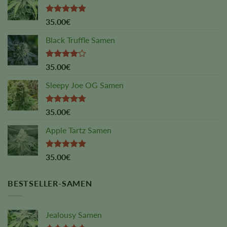
Rated
4.88
35.00
€
out of 5
Black Truffle Samen
Rated
35.00
€
4.00
out
of 5
Sleepy Joe OG Samen
Rated
4.75
35.00
€
out of 5
Apple Tartz Samen
Rated
5.00
35.00
€
out of 5
BESTSELLER-SAMEN
Jealousy Samen