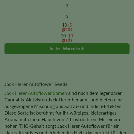
product
3
has
multiple
5
variants.
10
+5
The
gratis
options
20
+10
gratis
may
be
chosen
on
the
product
page
Jack Herer Autoflower Seeds
Jack Herer Autoflower Samen
sind nach dem legendären
Cannabis-Aktivisten Jack Herer benannt und bieten eine
ausgewogene Mischung aus Sativa- und Indica-Effekten.
Diese Sorte ist berühmt für ihr würziges, kieferartiges
Aroma mit einem Hauch von Zitrusfrüchten. Mit einem
hohen THC-Gehalt sorgt Jack Herer Autoflower für ein
klares, kreatives und erhebendes High, das perfekt für den