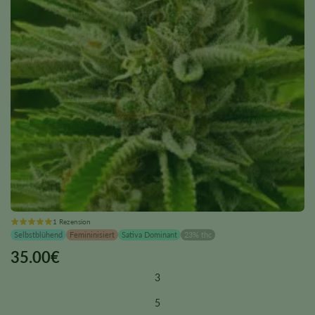
1 Rezension
Selbstblühend
Femininisiert
Sativa Dominant
23% thc
35.00
€
This
product
3
has
multiple
5