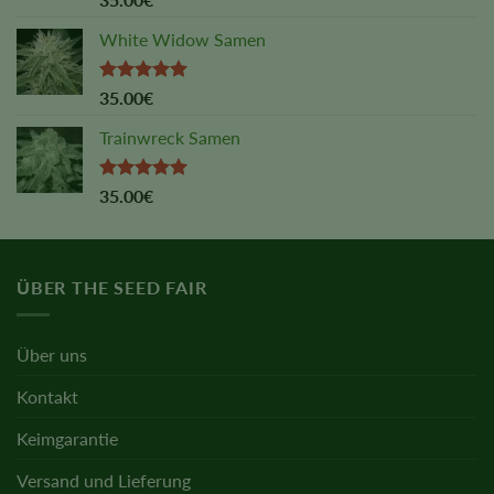
out of 5
White Widow Samen
Rated
5.00
35.00
€
out of 5
Trainwreck Samen
Rated
5.00
35.00
€
out of 5
ÜBER THE SEED FAIR
Über uns
Kontakt
Keimgarantie
Versand und Lieferung