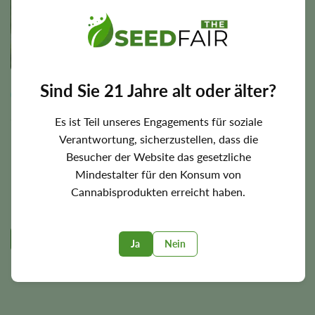
1 Rezension
Sind Sie 21 Jahre alt oder älter?
Selbstblühend
Femininisiert
Sativa Dominant
20% thc
35.00
€
This
Es ist Teil unseres Engagements für soziale
product
3
Verantwortung, sicherzustellen, dass die
has
Besucher der Website das gesetzliche
multiple
5
Mindestalter für den Konsum von
variants.
10
The
Cannabisprodukten erreicht haben.
options
20
may
be
Ja
Nein
chosen
on
the
product
page