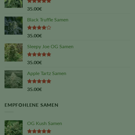
Rated
4.88
35.00
€
out of 5
Black Truffle Samen
Rated
35.00
€
4.00
out
of 5
Sleepy Joe OG Samen
Rated
4.75
35.00
€
out of 5
Apple Tartz Samen
Rated
5.00
35.00
€
out of 5
EMPFOHLENE SAMEN
OG Kush Samen