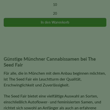
variants.
10
The
options
20
may
be
chosen
on
the
product
page
Günstige Münchner Cannabissamen bei The
Seed Fair
Für alle, die in München mit dem Anbau beginnen möchten,
ist The Seed Fair ein Leuchtturm der Qualität,
Erschwinglichkeit und Zuverlässigkeit.
The Seed Fair bietet eine vielfältige Auswahl an Sorten,
einschließlich Autoflower- und feminisierten Samen, und
richtet sich sowohl an Anfänger als auch an erfahrene