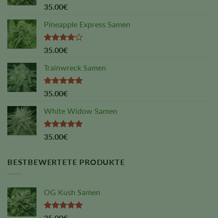
Rated
5.00
35.00
€
out of 5
Pineapple Express Samen
Rated
35.00
€
4.00
out
of 5
Trainwreck Samen
Rated
5.00
35.00
€
out of 5
White Widow Samen
Rated
5.00
35.00
€
out of 5
BESTBEWERTETE PRODUKTE
OG Kush Samen
Rated
5.00
35.00
€