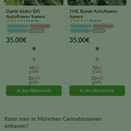
Darth Vader OG
THC Bomb Autoflower
Autoflower Samen
Samen
1 Rezension
1 Rezension
Selbstblühend
Femininisiert
Selbstblühend
Femininisiert
Hybrid 50/50
25% THC
Hybrid 50/50
22% thc
35.00
€
35.00
€
This
This
product
product
3
3
has
has
multiple
multiple
5
5
variants.
variants.
10
+5
10
+5
The
The
gratis
gratis
options
options
20
+10
20
+10
gratis
gratis
may
may
be
be
chosen
chosen
on
on
the
the
product
product
Kann man in München Cannabissamen
page
page
anbauen?