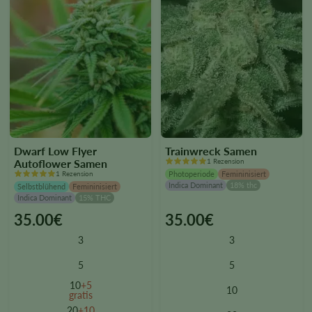
page
page
Dwarf Low Flyer
Trainwreck Samen
Autoflower Samen
1 Rezension
1 Rezension
Photoperiode
Femininisiert
Indica Dominant
18% thc
Selbstblühend
Femininisiert
Indica Dominant
15% THC
35.00
€
35.00
€
This
This
product
product
3
3
has
has
multiple
multiple
5
5
variants.
variants.
10
+5
10
The
The
gratis
options
options
20
+10