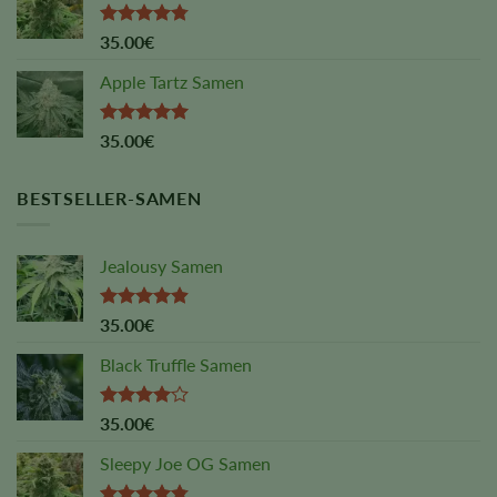
Rated
4.75
35.00
€
out of 5
Apple Tartz Samen
Rated
5.00
35.00
€
out of 5
BESTSELLER-SAMEN
Jealousy Samen
Rated
4.88
35.00
€
out of 5
Black Truffle Samen
Rated
35.00
€
4.00
out
of 5
Sleepy Joe OG Samen