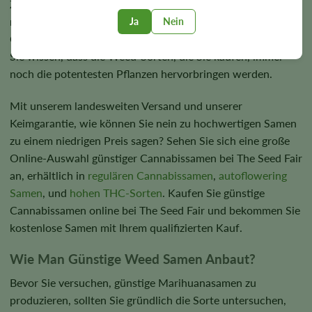
Züchtern ermöglicht, hochwertige Cannabissamen zu einem
niedrigen Preis auszuprobieren. Wir beziehen unsere
Ja
Nein
Cannabissamen von den besten Züchtern weltweit, sodass
Sie wissen, dass die Weed-Sorten, die Sie kaufen, immer
noch die potentesten Pflanzen hervorbringen werden.
Mit unserem landesweiten Versand und unserer
Keimgarantie, wie können Sie nein zu hochwertigen Samen
zu einem niedrigen Preis sagen? Sehen Sie sich eine große
Online-Auswahl günstiger Cannabissamen bei The Seed Fair
an, erhältlich in
regulären Cannabissamen
,
autoflowering
Samen
, und
hohen THC-Sorten
. Kaufen Sie günstige
Cannabissamen online bei The Seed Fair und bekommen Sie
kostenlose Samen mit Ihrem qualifizierten Kauf.
Wie Man Günstige Weed Samen Anbaut?
Bevor Sie versuchen, günstige Marihuanasamen zu
produzieren, sollten Sie gründlich die Sorte untersuchen,