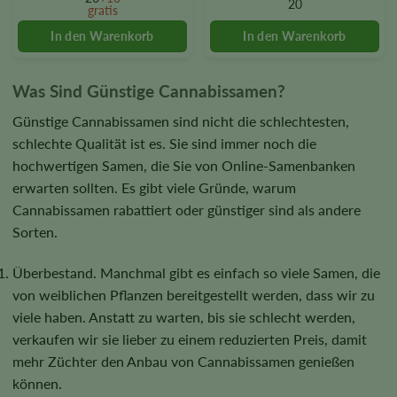
20
gratis
may
may
be
be
chosen
chosen
on
on
the
the
Was Sind Günstige Cannabissamen?
product
product
Günstige Cannabissamen sind nicht die schlechtesten,
page
page
schlechte Qualität ist es. Sie sind immer noch die
hochwertigen Samen, die Sie von Online-Samenbanken
erwarten sollten. Es gibt viele Gründe, warum
Cannabissamen rabattiert oder günstiger sind als andere
Sorten.
Überbestand. Manchmal gibt es einfach so viele Samen, die
von weiblichen Pflanzen bereitgestellt werden, dass wir zu
viele haben. Anstatt zu warten, bis sie schlecht werden,
verkaufen wir sie lieber zu einem reduzierten Preis, damit
mehr Züchter den Anbau von Cannabissamen genießen
können.