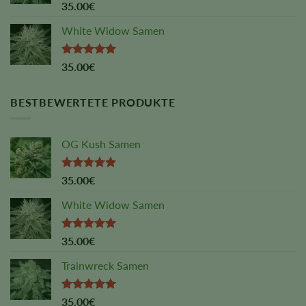
Rated
5.00
35.00
€
out of 5
White Widow Samen
Rated
5.00
35.00
€
out of 5
BESTBEWERTETE PRODUKTE
OG Kush Samen
Rated
5.00
35.00
€
out of 5
White Widow Samen
Rated
5.00
35.00
€
out of 5
Trainwreck Samen
Rated
5.00
35.00
€