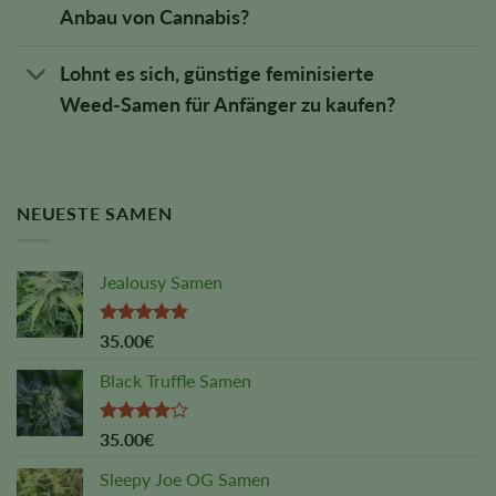
Anbau von Cannabis?
Lohnt es sich, günstige feminisierte
Weed-Samen für Anfänger zu kaufen?
NEUESTE SAMEN
Jealousy Samen
Rated
4.88
35.00
€
out of 5
Black Truffle Samen
Rated
35.00
€
4.00
out
of 5
Sleepy Joe OG Samen