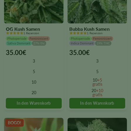
OG Kush Samen
Bubba Kush Samen
1 Rezension
1 Rezension
Photoperiode
Femininisiert
Photoperiode
Femininisiert
Sativa Dominant
27% thc
Indica Dominant
19% THC
35.00
€
35.00
€
This
This
product
product
3
3
has
has
multiple
multiple
5
5
variants.
variants.
10
+5
10
The
The
gratis
options
options
20
+10
20
gratis
may
may
be
be
chosen
chosen
on
on
the
the
BOGO!
product
product