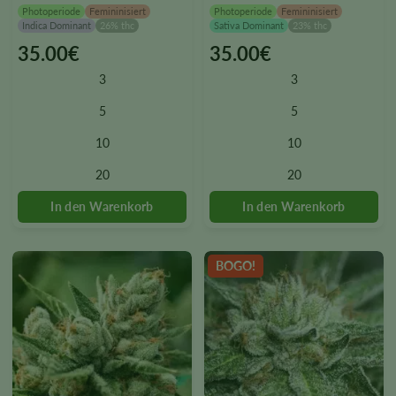
Photoperiode
Femininisiert
Photoperiode
Femininisiert
Indica Dominant
26% thc
Sativa Dominant
23% thc
35.00
€
35.00
€
This
This
product
product
3
3
has
has
multiple
multiple
5
5
variants.
variants.
10
10
The
The
options
options
20
20
may
may
be
be
chosen
chosen
on
on
the
the
BOGO!
product
product
page
page