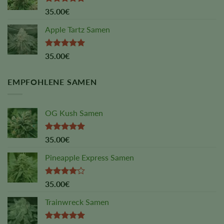
Rated
4.75
35.00
€
out of 5
Apple Tartz Samen
Rated
5.00
35.00
€
out of 5
EMPFOHLENE SAMEN
OG Kush Samen
Rated
5.00
35.00
€
out of 5
Pineapple Express Samen
Rated
35.00
€
4.00
out
of 5
Trainwreck Samen