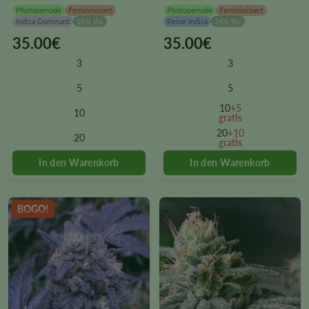
Photoperiode
Femininisiert
Photoperiode
Femininisiert
Indica Dominant
25% thc
Reine Indica
24% thc
35.00
€
35.00
€
This
This
product
product
3
3
has
has
multiple
multiple
5
5
variants.
variants.
10
+5
10
The
The
gratis
options
options
20
+10
20
gratis
may
may
be
be
chosen
chosen
on
on
the
the
BOGO!
product
product
page
page