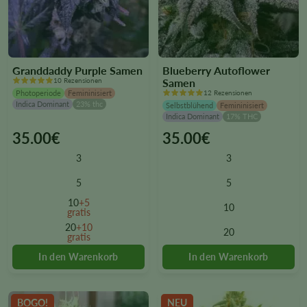
Granddaddy Purple Samen
Blueberry Autoflower
10 Rezensionen
Samen
Photoperiode
Femininisiert
12 Rezensionen
Indica Dominant
23% thc
Selbstblühend
Femininisiert
Indica Dominant
17% THC
35.00
€
35.00
€
This
This
product
product
3
3
has
has
multiple
multiple
5
5
variants.
variants.
10
+5
10
The
The
gratis
options
options
20
+10
20
gratis
may
may
be
be
chosen
chosen
on
on
the
the
BOGO!
NEU