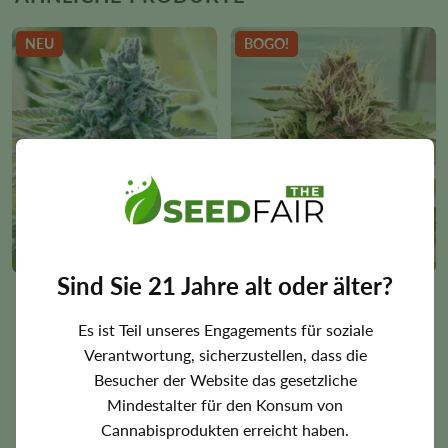
NEU
BOGO!
Sind Sie 21 Jahre alt oder älter?
Candy Kush Autoflower
Cherry Pie Samen
Samen
1 Rezension
1 Rezension
Photoperiode
Femininisiert
Es ist Teil unseres Engagements für soziale
Indica Dominant
20% THC
Selbstblühend
Femininisiert
Verantwortung, sicherzustellen, dass die
Indica Dominant
18% THC
Besucher der Website das gesetzliche
35.00
€
35.00
€
This
This
Mindestalter für den Konsum von
product
product
3
3
Cannabisprodukten erreicht haben.
has
has