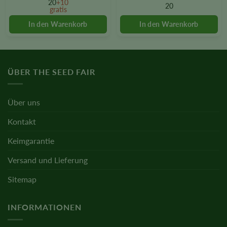
20
+10
20
gratis
may
may
be
be
chosen
chosen
on
on
the
the
product
product
ÜBER THE SEED FAIR
page
page
Über uns
Kontakt
Keimgarantie
Versand und Lieferung
Sitemap
INFORMATIONEN