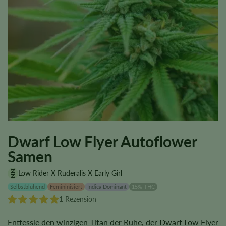
Dwarf Low Flyer Autoflower
Samen
Low Rider X Ruderalis X Early Girl
Selbstblühend
Femininisiert
Indica Dominant
15% THC
1 Rezension
Entfessle den winzigen Titan der Ruhe, der Dwarf Low Flyer