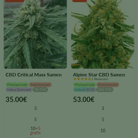
product
product
page
page
CBD Critical Mass Samen
Alpine Star CBD Samen
1 Rezension
Photoperiode
Femininisiert
Photoperiode
Femininisiert
Indica Dominant
7% THC
Hybrid 50/50
20% THC
35.00
€
53.00
€
This
This
product
product
3
3
has
has
multiple
multiple
5
5
variants.
variants.
10
+5
10
The
The
gratis
options
options