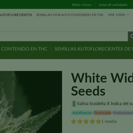
Biblia «Grow»
Guías de variedades
 AUTOFLORECIENTES
SEMILLAS CON ALTO CONTENIDO EN THC
VER TODO
O CONTENIDO EN THC
/
SEMILLAS AUTOFLORECIENTES DE
White Wid
Seeds
Sativa brasileña X Indica del su
Autofloración
Feminizada
Predominanci
1 reseña