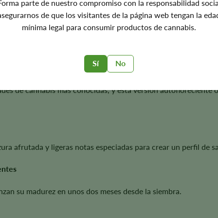
Forma parte de nuestro compromiso con la responsabilidad socia
ón, el contenido en cannabinoides, el aroma, el sabor y el rendimie
asegurarnos de que los visitantes de la página web tengan la eda
mínima legal para consumir productos de cannabis.
Sí
No
oflorecientes de White Widow?
des de cannabis más conocidas, y esta versión autofloreciente 
ura afrutada y ligeras notas especiadas para crear un perfil de 
entes
anzan su madurez en unos dos meses desde la siembra.