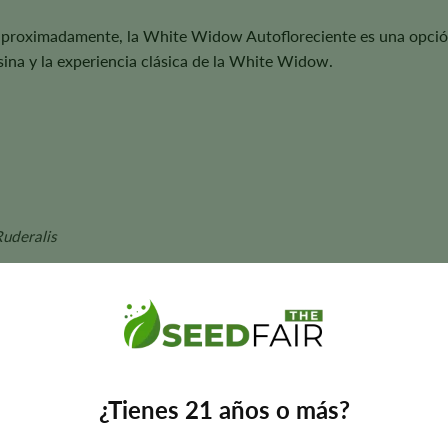
 aproximadamente, la White Widow Autofloreciente es una opció
ina y la experiencia clásica de la White Widow.
Ruderalis
la India
semanas
ies
anta
¿Tienes 21 años o más?
ias