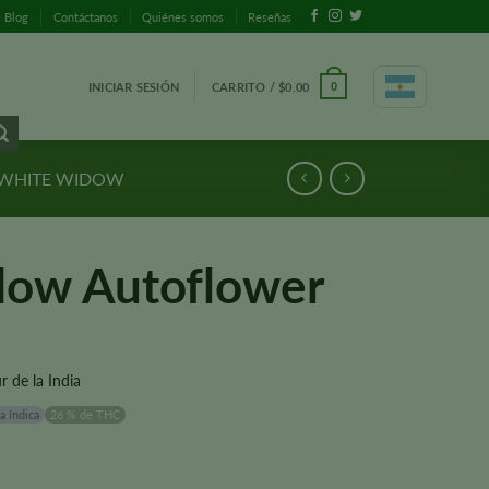
Blog
Contáctanos
Quiénes somos
Reseñas
INICIAR SESIÓN
CARRITO /
$
0.00
0
 WHITE WIDOW
ow Autoflower
r de la India
a índica
26 % de THC