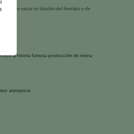
l
nto pueden variar en función del fenotipo y de
d
ofrece la misma famosa producción de resina
sabor atemporal.