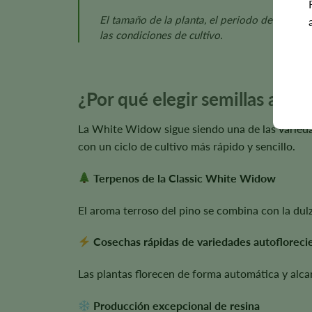
El tamaño de la planta, el periodo de floraci
las condiciones de cultivo.
¿Por qué elegir semillas aut
La White Widow sigue siendo una de las varieda
con un ciclo de cultivo más rápido y sencillo.
Terpenos de la Classic White Widow
El aroma terroso del pino se combina con la dulz
Cosechas rápidas de variedades autofloreci
Las plantas florecen de forma automática y alc
Producción excepcional de resina