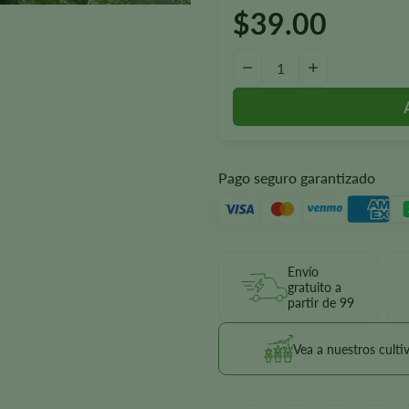
$
39.00
White Widow Autoflower Semil
-
+
Pago seguro garantizado
Envío
gratuito a
partir de 99
Vea a nuestros culti