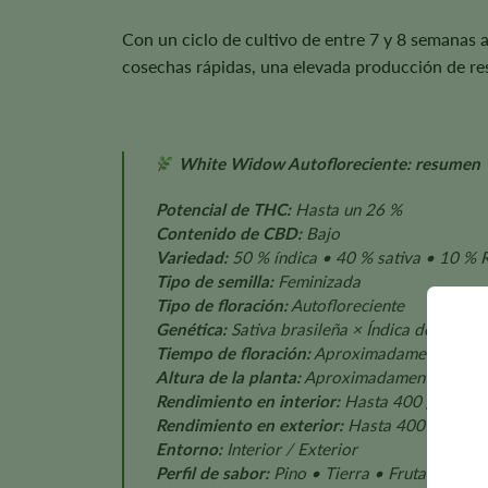
Con un ciclo de cultivo de entre 7 y 8 semanas
cosechas rápidas, una elevada producción de res
White Widow Autofloreciente: resumen
Potencial de THC:
Hasta un 26 %
Contenido de CBD:
Bajo
Variedad:
50 % índica • 40 % sativa • 10 % 
Tipo de semilla:
Feminizada
Tipo de floración:
Autofloreciente
Genética:
Sativa brasileña × Índica del sur de 
Tiempo de floración:
Aproximadamente 7–8 
Altura de la planta:
Aproximadamente 3–4 p
Rendimiento en interior:
Hasta 400 g/m²
Rendimiento en exterior:
Hasta 400 g por pl
Entorno:
Interior / Exterior
Perfil de sabor:
Pino • Tierra • Fruta • Espec