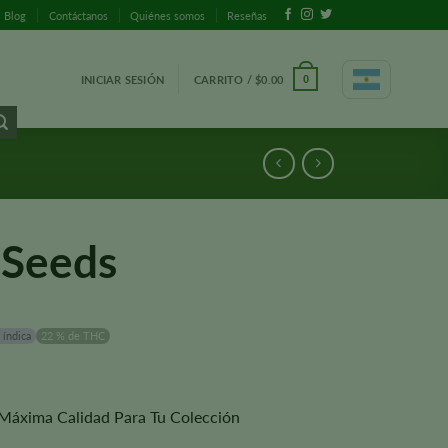
Blog
Contáctanos
Quiénes somos
Reseñas
INICIAR SESIÓN
CARRITO /
$
0.00
0
 Seeds
 índica
22 % de THC
 Máxima Calidad Para Tu Colección