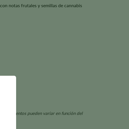
con notas frutales y semillas de cannabis
s rendimientos pueden variar en función del