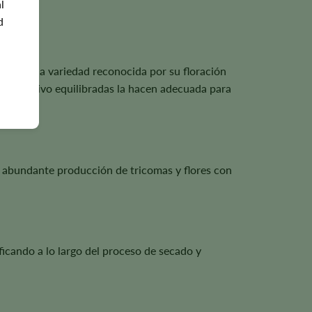
l
d
 crear una variedad reconocida por su floración
s de cultivo equilibradas la hacen adecuada para
na abundante producción de tricomas y flores con
icando a lo largo del proceso de secado y