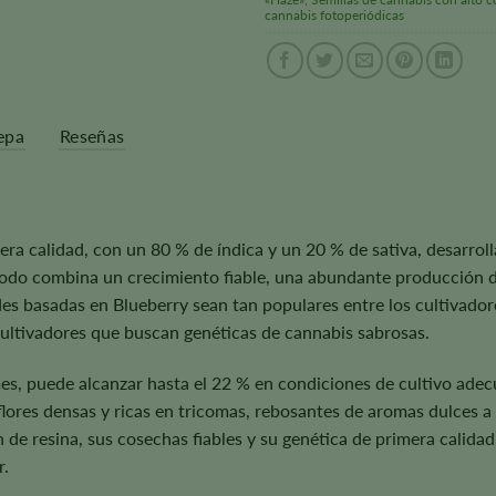
cannabis fotoperiódicas
epa
Reseñas
ra calidad, con un 80 % de índica y un 20 % de sativa, desarrolla
odo combina un crecimiento fiable, una abundante producción de 
des basadas en Blueberry sean tan populares entre los cultivado
cultivadores que buscan genéticas de cannabis sabrosas.
es, puede alcanzar hasta el 22 % en condiciones de cultivo ade
lores densas y ricas en tricomas, rebosantes de aromas dulces 
 de resina, sus cosechas fiables y su genética de primera calid
r.