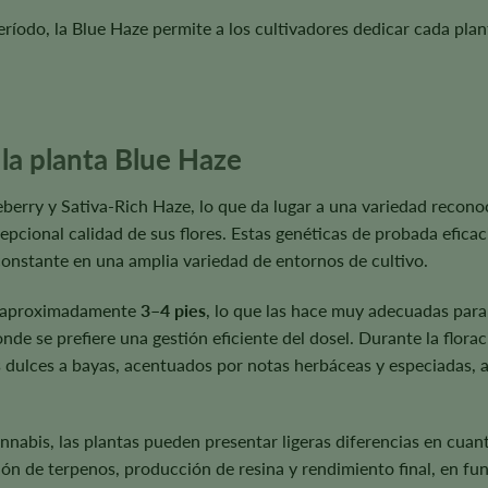
ríodo, la Blue Haze permite a los cultivadores dedicar cada plan
 la planta Blue Haze
eberry y Sativa-Rich Haze, lo que da lugar a una variedad recono
cepcional calidad de sus flores. Estas genéticas de probada efica
onstante en una amplia variedad de entornos de cultivo.
de aproximadamente
3–4 pies
, lo que las hace muy adecuadas para c
donde se prefiere una gestión eficiente del dosel. Durante la flor
 dulces a bayas, acentuados por notas herbáceas y especiadas, 
nnabis, las plantas pueden presentar ligeras diferencias en cuant
n de terpenos, producción de resina y rendimiento final, en func