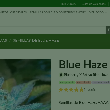
Biblia «Grow»
Guías de variedades
 AUTOFLORECIENTES
SEMILLAS CON ALTO CONTENIDO EN THC
VER TODO
ADAS
/
SEMILLAS DE BLUE HAZE
Blue Haze
Blueberry X Sativa Rich Haze
Fotoperíodo
Feminizada
Predominancia
1 reseña
Semillas de Blue Haze: AAAA