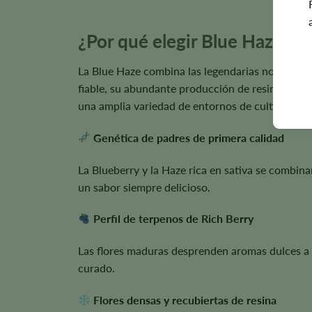
¿Por qué elegir Blue Haze Se
La Blue Haze combina las legendarias notas frut
fiable, su abundante producción de resina y su 
una amplia variedad de entornos de cultivo.
Genética de padres de primera calidad
La Blueberry y la Haze rica en sativa se combina
un sabor siempre delicioso.
Perfil de terpenos de Rich Berry
Las flores maduras desprenden aromas dulces a 
curado.
Flores densas y recubiertas de resina