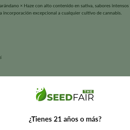
arándano × Haze con alto contenido en sativa, sabores intensos 
a incorporación excepcional a cualquier cultivo de cannabis.
%
o en sativa
 8 y 10 semanas
Herbal • Picante
iempo de floración, el tamaño de la planta, el aroma, el sabor y lo
¿Tienes 21 años o más?