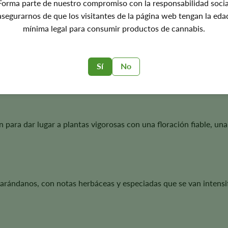
Forma parte de nuestro compromiso con la responsabilidad socia
asegurarnos de que los visitantes de la página web tengan la eda
eds?
mínima legal para consumir productos de cannabis.
ales de la Blueberry con la complejidad de la genética Haze para
sabor excepcional. Su crecimiento compacto y sus característica
Sí
No
n para dar lugar a plantas vigorosas con una floración fiable, u
arándanos, con notas herbáceas y especiadas que se van intensif