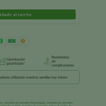
Reembolsos
Germinación
sin
garantizada*.
complicaciones
vadores utilizando nuestras semillas hoy mismo
ue»
,
Semillas de cannabis feminizadas
,
Semillas de cannabis
contenido en THC
,
Semillas de cannabis índica
,
Semillas de