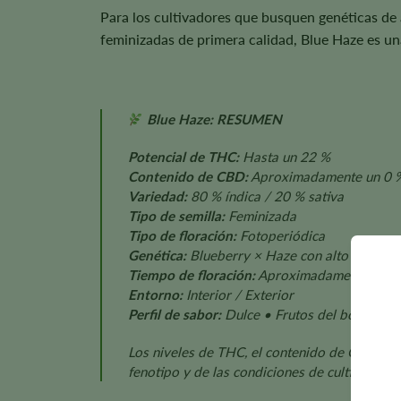
Para los cultivadores que busquen genéticas de 
feminizadas de primera calidad, Blue Haze es un
Blue Haze: RESUMEN
Potencial de THC:
Hasta un 22 %
Contenido de CBD:
Aproximadamente un 0 
Variedad:
80 % índica / 20 % sativa
Tipo de semilla:
Feminizada
Tipo de floración:
Fotoperiódica
Genética:
Blueberry × Haze con alto contenid
Tiempo de floración:
Aproximadamente entre
Entorno:
Interior / Exterior
Perfil de sabor:
Dulce • Frutos del bosque • 
Los niveles de THC, el contenido de CBD, el t
fenotipo y de las condiciones de cultivo.