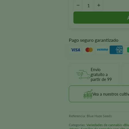
Cantidad de Blue Haze Seeds
-
+
Pago seguro garantizado
Envío
gratuito a
partir de 99
Vea a nuestros culti
Referencia:
Blue Haze Seeds
Categorías:
Variedades de cannabis «Bl
«Haze»
,
Semillas de cannabis con alto 