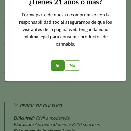
¿Tienes 21 años o más?
Las plantas suelen alcanzar una altura de
entre 3 y 4 pies
y
Forma parte de nuestro compromiso con la
son capaces de producir aproximadamente
500 g/m²
en
responsabilidad social asegurarnos de que los
cultivo interior y hasta
500 gramos
por planta en cultivo
visitantes de la página web tengan la edad
exterior, aunque en ocasiones los cultivadores más
mínima legal para consumir productos de
expertos informan de cosechas aún mayores en
cannabis.
condiciones ideales.
El volumen final de la cosecha depende de la genética, el
fenotipo, la intensidad de la luz, la nutrición, las
Sí
No
condiciones ambientales y las prácticas de cultivo en
general.
PERFIL DE CULTIVO
Dificultad:
Fácil a moderada
Floración:
Aproximadamente 8-10 semanas
Estructura de la planta:
Media