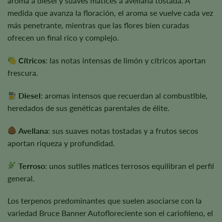
aroma a diesel y suaves matices a avellana tostada. A
medida que avanza la floración, el aroma se vuelve cada vez
más penetrante, mientras que las flores bien curadas
ofrecen un final rico y complejo.
Cítricos
: las notas intensas de limón y cítricos aportan
frescura.
Diesel
: aromas intensos que recuerdan al combustible,
heredados de sus genéticas parentales de élite.
Avellana
: sus suaves notas tostadas y a frutos secos
aportan riqueza y profundidad.
Terroso
: unos sutiles matices terrosos equilibran el perfil
general.
Los terpenos predominantes que suelen asociarse con la
variedad Bruce Banner Autofloreciente son el cariofileno, el