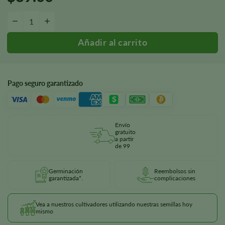
Cantidad de Semillas Autoflorecientes Bruce Banner
-
+
Pago seguro garantizado
Envío
gratuito
a partir
de 99
Germinación
Reembolsos sin
garantizada*.
complicaciones
Vea a nuestros cultivadores utilizando nuestras semillas hoy
mismo