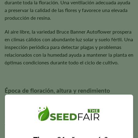
durante toda la floración. Una ventilación adecuada ayuda
a preservar la calidad de las flores y favorece una elevada
producción de resina.
Al aire libre, la variedad Bruce Banner Autoflower prospera
en climas cálidos con abundante luz solar y suelo fértil. Una
inspección periódica para detectar plagas y problemas
relacionados con la humedad ayuda a mantener la planta en
óptimas condiciones durante todo el ciclo de cultivo.
Época de floración, altura y rendimiento
potencial
La variedad Bruce Banner Autofloreciente suele completar
su floración en unas
8-10 semanas
, lo que ofrece a los
cultivadores cosechas relativamente rápidas y una
producción fiable.