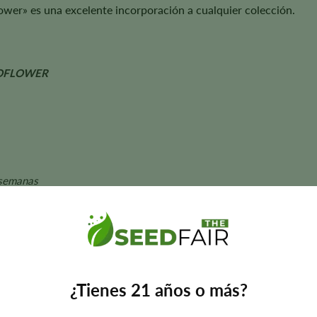
ower» es una excelente incorporación a cualquier colección.
TOFLOWER
semanas
Especiado
 aroma, el sabor, el tamaño de la planta y los rendimientos pueden 
¿Tienes 21 años o más?