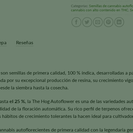
Categorías:
Semillas de cannabis autofl
cannabis con alto contenido en THC
,
S
epa
Reseñas
on semillas de primera calidad, 100 % índica, desarrolladas a par
a por su excepcional producción de resina, su crecimiento vigoro
esde la siembra hasta la cosecha.
hasta
el 25 %
, la The Hog Autoflower es una de las variedades au
d de la floración automática. Su rico perfil de terpenos ofrece 
hábitos de crecimiento tolerantes la hacen ideal para cultivador
annabis autoflorecientes de primera calidad con la legendaria ge