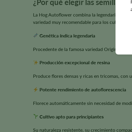
¿Por qué elegir las semillas 
La Hog Autoflower combina la legendaria genétic
variedad muy recomendable para los cultivadore
Genética índica legendaria
Procedente de la famosa variedad Original Kush
Producción excepcional de resina
Produce flores densas y ricas en tricomas, con u
Potente rendimiento de autoflorescencia
Florece automáticamente sin necesidad de modifi
Cultivo apto para principiantes
Su naturaleza resistente, su crecimiento compac