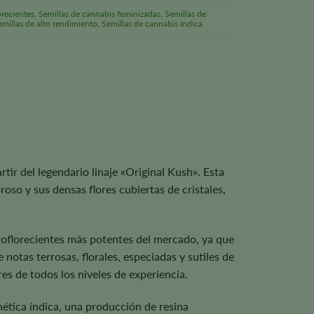
orecientes
,
Semillas de cannabis feminizadas
,
Semillas de
emillas de alto rendimiento
,
Semillas de cannabis índica
tir del legendario linaje «Original Kush». Esta
so y sus densas flores cubiertas de cristales,
toflorecientes más potentes del mercado, ya que
notas terrosas, florales, especiadas y sutiles de
es de todos los niveles de experiencia.
nética índica, una producción de resina