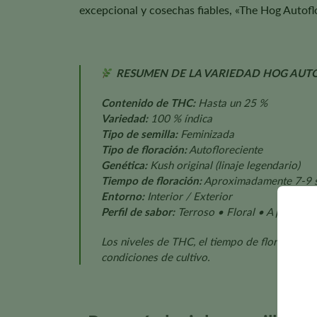
excepcional y cosechas fiables, «The Hog Autofl
RESUMEN DE LA VARIEDAD HOG AU
Contenido de THC:
Hasta un 25 %
Variedad:
100 % índica
Tipo de semilla:
Feminizada
Tipo de floración:
Autofloreciente
Genética:
Kush original (linaje legendario)
Tiempo de floración:
Aproximadamente 7-9 
Entorno:
Interior / Exterior
Perfil de sabor:
Terroso • Floral • A pino • 
Los niveles de THC, el tiempo de floración, el
condiciones de cultivo.