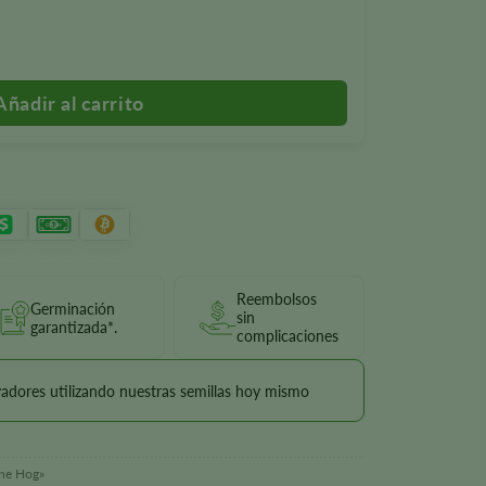
cientes The Hog
Reembolsos
Germinación
sin
garantizada*.
complicaciones
vadores utilizando nuestras semillas hoy mismo
The Hog»