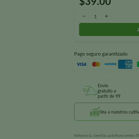
$
39.00
Cantidad de Semillas Autoflore
-
+
Pago seguro garantizado
Envío
gratuito a
partir de 99
Vea a nuestros culti
Referencia:
Semillas autoflorecientes «