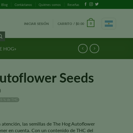
Blog
Contáctanos
Quiénes somos
Reseñas
INICIAR SESIÓN
CARRITO /
$
0.00
0
E HOG»
utoflower Seeds
)
25 % de THC
 atención, las semillas de The Hog Autoflower
ener en cuenta. Con un contenido de THC del