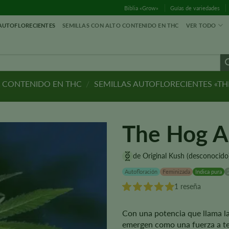
Biblia «Grow»
Guías de variedades
 AUTOFLORECIENTES
SEMILLAS CON ALTO CONTENIDO EN THC
VER TODO
O CONTENIDO EN THC
/
SEMILLAS AUTOFLORECIENTES «TH
The Hog A
de Original Kush (desconocido
Autofloración
Feminizada
Indica pura
1 reseña
Con una potencia que llama la
emergen como una fuerza a t