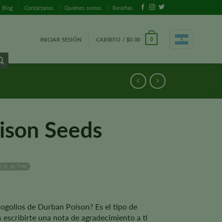
Blog
Contáctanos
Quiénes somos
Reseñas
INICIAR SESIÓN
CARRITO /
$
0.00
0
ison Seeds
5 % de THC
ogollos de Durban Poison? Es el tipo de
 escribirte una nota de agradecimiento a ti