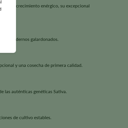
l
ias a su crecimiento enérgico, su excepcional
d
ridos modernos galardonados.
pcional y una cosecha de primera calidad.
e las auténticas genéticas Sativa.
ciones de cultivo estables.