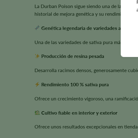
La Durban Poison sigue siendo una de las varied
historial de mejora genética y su rendimiento fiab
Genética legendaria de variedades autócton
Una de las variedades de sativa pura más reco
Producción de resina pesada
Desarrolla racimos densos, generosamente cubier
Rendimiento 100 % sativa pura
Ofrece un crecimiento vigoroso, una ramificación
Cultivo fiable en interior y exterior
Ofrece unos resultados excepcionales en tiendas 