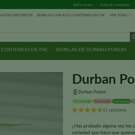
Biblia «Grow»
Guías de variedades
 AUTOFLORECIENTES
SEMILLAS CON ALTO CONTENIDO EN THC
VER TODO
O CONTENIDO EN THC
/
SEMILLAS DE DURBAN POISON
Durban Po
Durban Poison
Fotoperíodo
Feminizada
Sativa pura
2
11 opiniones
¿Has probado alguna vez los c
variedad que hace que quieras