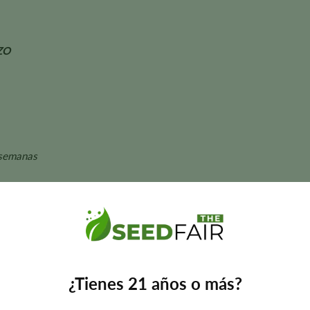
ZO
semanas
ranja • Especias • Hinojo
 aroma, el sabor, el tamaño de la planta y los rendimientos pueden 
¿Tienes 21 años o más?
de Durban Poison?