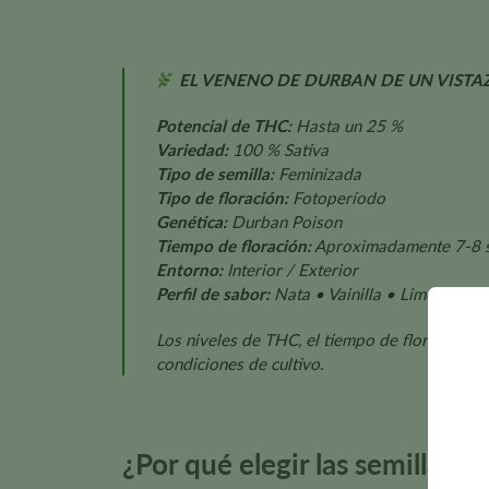
EL VENENO DE DURBAN DE UN VISTA
Potencial de THC:
Hasta un 25 %
Variedad:
100 % Sativa
Tipo de semilla:
Feminizada
Tipo de floración:
Fotoperíodo
Genética:
Durban Poison
Tiempo de floración:
Aproximadamente 7-8 
Entorno:
Interior / Exterior
Perfil de sabor:
Nata • Vainilla • Limón • Na
Los niveles de THC, el tiempo de floración, el
condiciones de cultivo.
¿Por qué elegir las semillas 