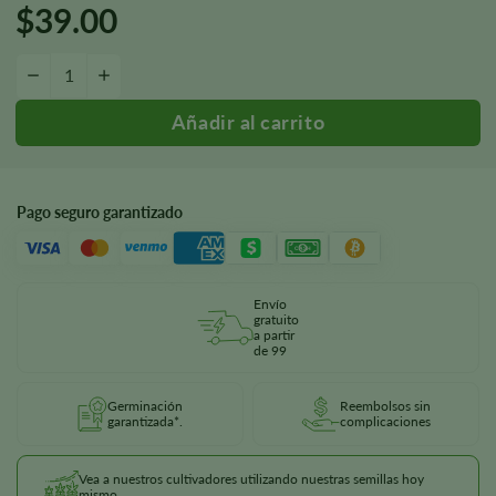
$
39.00
Cantidad de semillas Sour Diesel Autoflower
-
+
Pago seguro garantizado
Envío
gratuito
a partir
de 99
Germinación
Reembolsos sin
garantizada*.
complicaciones
Vea a nuestros cultivadores utilizando nuestras semillas hoy
mismo