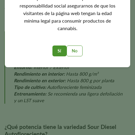
iluminación, la nutrición, el clima, las técnicas de cultivo y
responsabilidad social asegurarnos de que los
el fenotipo de cada planta.
visitantes de la página web tengan la edad
mínima legal para consumir productos de
cannabis.
Perfil de cultivo
Dificultad:
Fácil a moderada
Sí
No
Tiempo de floración:
Aproximadamente 8-10 semanas
Altura de la planta:
3-4 pies
Entorno:
Interior / Exterior
Rendimiento en interior:
Hasta 800 g/m²
Rendimiento en exterior:
Hasta 800 g por planta
Tipo de cultivo:
Autofloreciente feminizada
Entrenamiento:
Se recomienda una ligera defoliación
y un LST suave
¿Qué potencia tiene la variedad Sour Diesel
Autofloreciente?