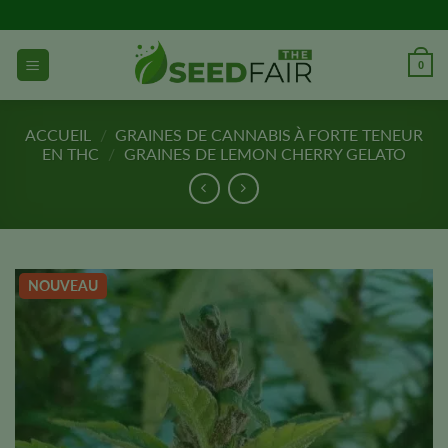
Aller
directement
au
0
contenu
ACCUEIL
/
GRAINES DE CANNABIS À FORTE TENEUR
EN THC
/
GRAINES DE LEMON CHERRY GELATO
NOUVEAU