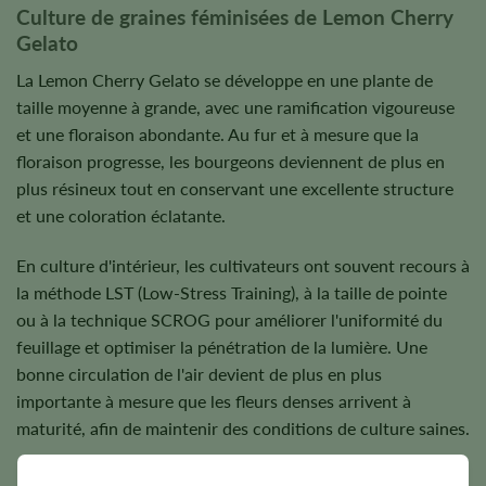
Culture de graines féminisées de Lemon Cherry
Gelato
La Lemon Cherry Gelato se développe en une plante de
taille moyenne à grande, avec une ramification vigoureuse
et une floraison abondante. Au fur et à mesure que la
floraison progresse, les bourgeons deviennent de plus en
plus résineux tout en conservant une excellente structure
et une coloration éclatante.
En culture d'intérieur, les cultivateurs ont souvent recours à
la méthode LST (Low-Stress Training), à la taille de pointe
ou à la technique SCROG pour améliorer l'uniformité du
feuillage et optimiser la pénétration de la lumière. Une
bonne circulation de l'air devient de plus en plus
importante à mesure que les fleurs denses arrivent à
maturité, afin de maintenir des conditions de culture saines.
En extérieur, la variété Lemon Cherry Gelato donne les