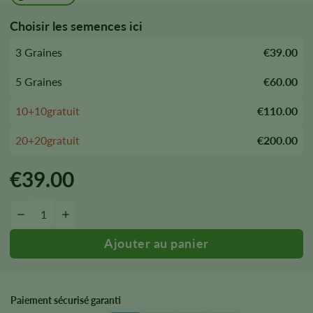
Choisir les semences ici
3 Graines
€39.00
5 Graines
€60.00
10+10gratuit
€110.00
20+20gratuit
€200.00
€
39.00
Lemon Cherry Gelato Seeds quantity
-
&plus ;
Paiement sécurisé garanti