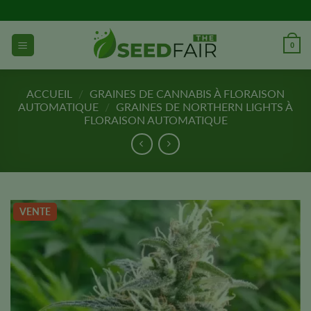
Aller
directement
au
0
contenu
ACCUEIL
/
GRAINES DE CANNABIS À FLORAISON
AUTOMATIQUE
/
GRAINES DE NORTHERN LIGHTS À
FLORAISON AUTOMATIQUE
VENTE