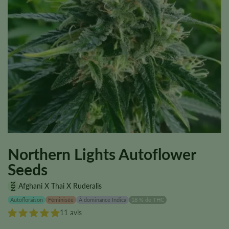
Northern Lights Autoflower
Seeds
Afghani X Thai X Ruderalis
Autofloraison
Féminisée
À dominance Indica
18 % de THC
11 avis