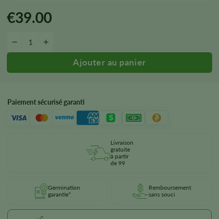
€
39.00
Northern Lights Autoflower Seeds quantité
-
&plus ;
Paiement sécurisé garanti
Livraison
gratuite
à partir
de 99
Germination
Remboursement
garantie*
sans souci