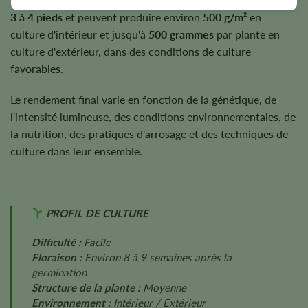
3 à 4 pieds
et peuvent produire environ
500 g/m²
en
culture d'intérieur et jusqu'à
500 grammes
par plante en
culture d'extérieur, dans des conditions de culture
favorables.
Le rendement final varie en fonction de la génétique, de
l'intensité lumineuse, des conditions environnementales, de
la nutrition, des pratiques d'arrosage et des techniques de
culture dans leur ensemble.
PROFIL DE CULTURE
Difficulté :
Facile
Floraison :
Environ 8 à 9 semaines après la
germination
Structure de la plante :
Moyenne
Environnement :
Intérieur / Extérieur