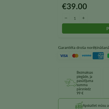
€
39.00
Čīzburgeru Autoflower sēklu 
−
+
Garantēta droša norēķināšan
Bezmaksas
piegāde, ja
pasūtījuma
summa
pārsniedz
99 €
Apskatiet mūsu au