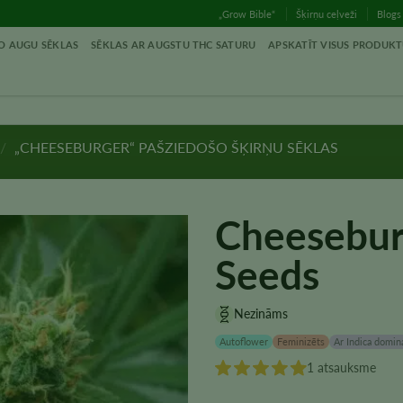
„Grow Bible“
Šķirņu ceļveži
Blogs
O AUGU SĒKLAS
SĒKLAS AR AUGSTU THC SATURU
APSKATĪT VISUS PRODUK
/
„CHEESEBURGER“ PAŠZIEDOŠO ŠĶIRŅU SĒKLAS
Cheesebur
Seeds
Nezināms
Autoflower
Feminizēts
Ar Indica domin
1 atsauksme