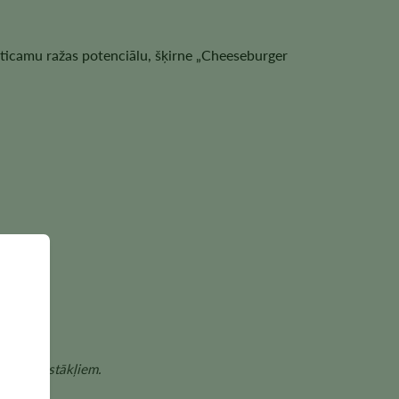
ticamu ražas potenciālu, šķirne „Cheeseburger
šanas apstākļiem.