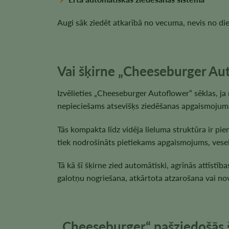
Augi sāk ziedēt atkarībā no vecuma, nevis no di
Vai šķirne „Cheeseburger Aut
Izvēlieties „Cheeseburger Autoflower“ sēklas, j
nepieciešams atsevišķs ziedēšanas apgaismojum
Tās kompakta līdz vidēja lieluma struktūra ir pie
tiek nodrošināts pietiekams apgaismojums, vese
Tā kā šī šķirne zied automātiski, agrīnās attīstī
galotņu nogriešana, atkārtota atzarošana vai no
„Cheeseburger“ pašziedošās š