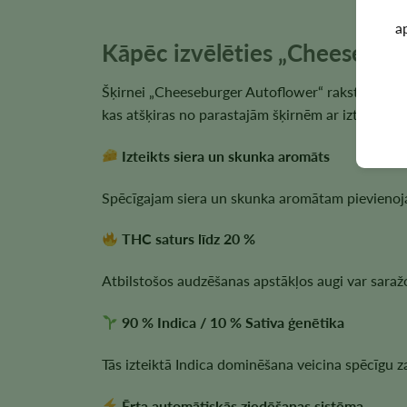
a
Kāpēc izvēlēties „Cheesebur
Šķirnei „Cheeseburger Autoflower“ raksturīga sp
kas atšķiras no parastajām šķirnēm ar izteiktu a
Izteikts siera un skunka aromāts
Spēcīgajam siera un skunka aromātam pievienojas
THC saturs līdz 20 %
Atbilstošos audzēšanas apstākļos augi var saražot
90 % Indica / 10 % Sativa ģenētika
Tās izteiktā Indica dominēšana veicina spēcīgu
Ērta automātiskās ziedēšanas sistēma