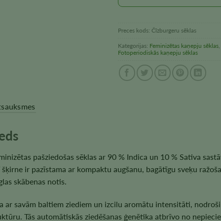
Preces kods:
Čīzburgeru sēklas
Kategorijas:
Feminizētas kaņepju sēklas
Fotoperiodiskās kaņepju sēklas
tsauksmes
eds
minizētas pašziedošas sēklas ar 90 % Indica un 10 % Sativa sastā
šī šķirne ir pazīstama ar kompaktu augšanu, bagātīgu sveķu ražoš
glas skābenas notis.
 ar savām baltiem ziediem un izcilu aromātu intensitāti, nodroši
uktūru. Tās automātiskās ziedēšanas ģenētika atbrīvo no nepiecie