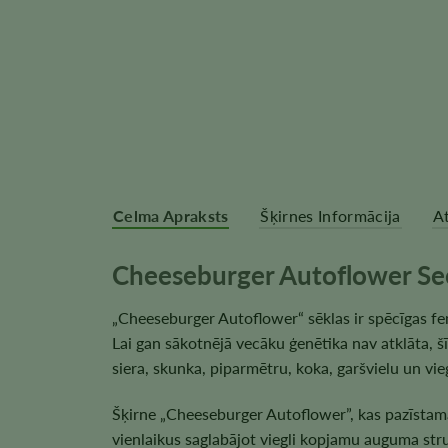
Celma Apraksts
Šķirnes Informācija
A
Cheeseburger Autoflower Se
„Cheeseburger Autoflower“ sēklas ir spēcīgas fe
Lai gan sākotnējā vecāku ģenētika nav atklāta, 
siera, skunka, piparmētru, koka, garšvielu un vie
Šķirne „Cheeseburger Autoflower”, kas pazīstama
vienlaikus saglabājot viegli kopjamu auguma str