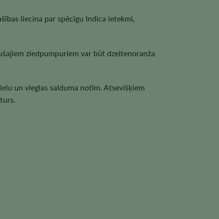
ības liecina par spēcīgu Indica ietekmi,
edušajiem ziedpumpuriem var būt dzeltenoranža
vielu un vieglas salduma notīm. Atsevišķiem
turs.