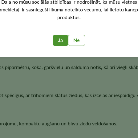
Daļa no mūsu sociālās atbildības ir nodrošināt, ka mūsu vietnes
pmeklētāji ir sasnieguši likumā noteikto vecumu, lai lietotu kaņep
ger Autoflower“ sēklas?
produktus.
ēcīga, Indica dominējoša augšana, automātiska ziedēšana, ievēro
ugļu aromātu.
Jā
Nē
 piparmētru, koka, garšvielu un salduma notis, kā arī viegli skā
 spēcīgus, ar trihomiem klātus ziedus, kas izceļas ar iespaidīgu v
 zarojumu, kompaktu augšanu un blīvu ziedu veidošanos.