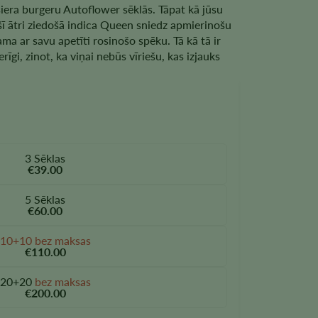
 siera burgeru Autoflower sēklās. Tāpat kā jūsu
šī ātri ziedošā indica Queen sniedz apmierinošu
ma ar savu apetīti rosinošo spēku. Tā kā tā ir
rīgi, zinot, ka viņai nebūs vīriešu, kas izjauks
3 Sēklas
€39.00
5 Sēklas
€60.00
10+10 bez maksas
€110.00
20+20
bez maksas
€200.00