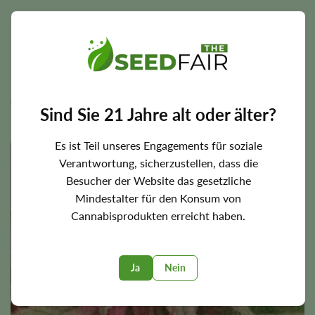
the
product
page
Pink Cadillac
Diese Sorte fällt durch ihre schönen, rosafarbenen
Knospen und ihr starkes Aroma auf. Sie eignet sich gut für
den Innen- und Außenanbau und passt sich gut an das
Sind Sie 21 Jahre alt oder älter?
Klima in Dortmund an.
Es ist Teil unseres Engagements für soziale
BOGO!
Verantwortung, sicherzustellen, dass die
Besucher der Website das gesetzliche
Mindestalter für den Konsum von
Cannabisprodukten erreicht haben.
Ja
Nein