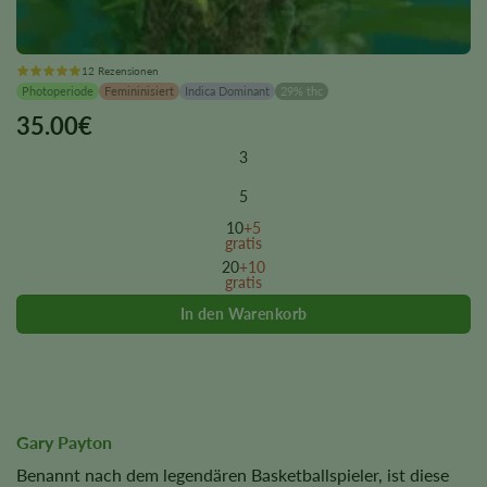
12 Rezensionen
Photoperiode
Femininisiert
Indica Dominant
29% thc
35.00
€
This
product
3
has
multiple
5
variants.
10
+5
The
gratis
options
20
+10
gratis
may
be
chosen
on
the
product
page
Gary Payton
Benannt nach dem legendären Basketballspieler, ist diese