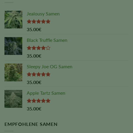
Jealousy Samen
Rated
4.88
35.00
€
out of 5
Black Truffle Samen
Rated
35.00
€
4.00
out
of 5
Sleepy Joe OG Samen
Rated
4.75
35.00
€
out of 5
Apple Tartz Samen
Rated
5.00
35.00
€
out of 5
EMPFOHLENE SAMEN