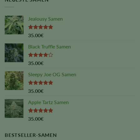
Jealousy Samen
Rated
4.88
35.00
€
out of 5
Black Truffle Samen
Rated
35.00
€
4.00
out
of 5
Sleepy Joe OG Samen
Rated
4.75
35.00
€
out of 5
Apple Tartz Samen
Rated
5.00
35.00
€
out of 5
BESTSELLER-SAMEN