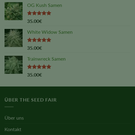
OG Kush Samen
Rated
5.00
35.00
€
out of 5
White Widow Samen
Rated
5.00
35.00
€
out of 5
Trainwreck Samen
Rated
5.00
35.00
€
out of 5
ÜBER THE SEED FAIR
Über uns
Kontakt