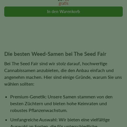
gratis
may
be
chosen
on
the
product
page
Die besten Weed-Samen bei The Seed Fair
Bei The Seed Fair sind wir stolz darauf, hochwertige
Cannabissamen anzubieten, die den Anbau einfach und
angenehm machen. Hier sind einige Gründe, warum Sie uns
wählen sollten:
Premium-Genetik: Unsere Samen stammen von den
besten Züchtern und bieten hohe Keimraten und
robustes Pflanzenwachstum.
Umfangreiche Auswahl: Wir bieten eine vielfältige
Auswahl an Sorten, die für unterschiedliche