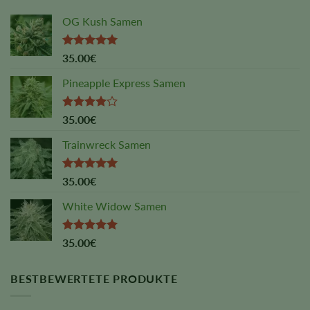
OG Kush Samen
Rated
5.00
35.00
€
out of 5
Pineapple Express Samen
Rated
35.00
€
4.00
out
of 5
Trainwreck Samen
Rated
5.00
35.00
€
out of 5
White Widow Samen
Rated
5.00
35.00
€
out of 5
BESTBEWERTETE PRODUKTE