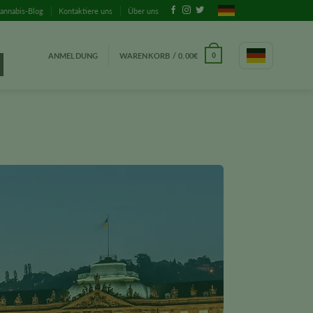
annabis-Blog
Kontaktiere uns
Über uns
ANMELDUNG
WARENKORB /
0.00
€
0