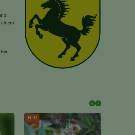
und
u einem
 Bei
NEU
NEU