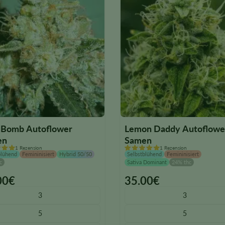
Bomb Autoflower
Lemon Daddy Autoflowe
en
Samen
1 Rezension
1 Rezension
blühend
Femininisiert
Hybrid 50/50
Selbstblühend
Femininisiert
c
Sativa Dominant
24% thc
00
€
35.00
€
This
ct
product
3
3
has
5
5
le
multiple