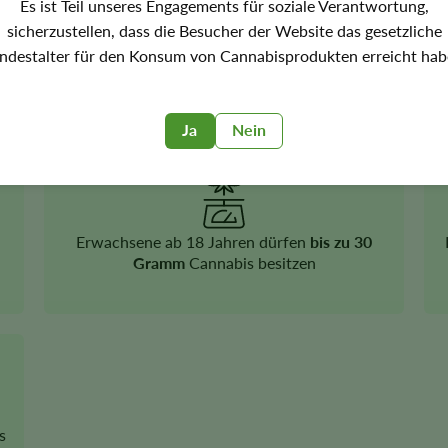
Es ist Teil unseres Engagements für soziale Verantwortung,
sicherzustellen, dass die Besucher der Website das gesetzliche
ndestalter für den Konsum von Cannabisprodukten erreicht hab
Freizeit-Cannabis
ist legal
Ja
Nein
Erwachsene ab 18 Jahren dürfen
bis zu 30
Gramm
Cannabis besitzen
s