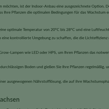
ein möchten, ist der Indoor-Anbau eine ausgezeichnete Option. D
ass Ihre Pflanzen die optimalen Bedingungen für das Wachstum er
 eine optimale Temperatur von 20°C bis 28°C und eine Luftfeuch
eine kontrollierte Umgebung zu schaffen, die die Lichteffizie
ge Grow-Lampen wie LED oder HPS, um Ihren Pflanzen das notwe
rchlässigen Boden und gießen Sie Ihre Pflanzen regelmäßig, um
einer ausgewogenen Nährstofflösung, die auf ihre Wachstumsphase
wachsen