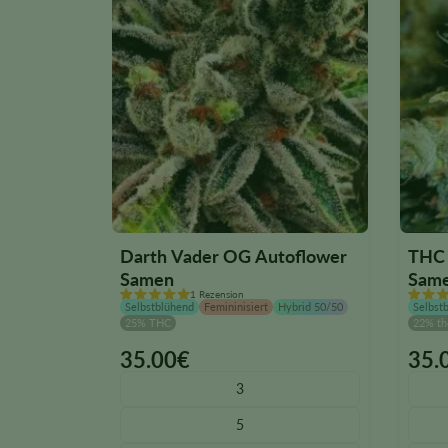
Darth Vader OG Autoflower
THC 
Samen
Sam
1 Rezension
Selbstblühend
Femininisiert
Hybrid 50/50
Selbst
25% THC
22% th
35.00
€
35.
This
This
product
produ
3
has
has
5
multiple
multip