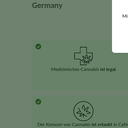
Germany
Mi
Medizinisches Cannabis
ist legal
Der Konsum von Cannabis
ist erlaubt
in Café