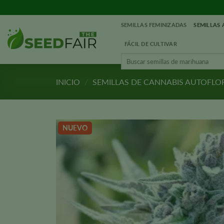
Ir
al
SEMILLAS FEMINIZADAS
SEMILLAS
contenido
FÁCIL DE CULTIVAR
Buscar:
INICIO
/
SEMILLAS DE CANNABIS AUTOFLO
NUEVO