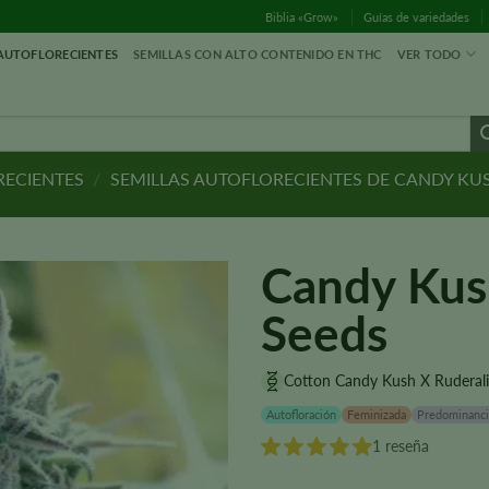
Biblia «Grow»
Guías de variedades
 AUTOFLORECIENTES
SEMILLAS CON ALTO CONTENIDO EN THC
VER TODO
RECIENTES
/
SEMILLAS AUTOFLORECIENTES DE CANDY KU
Candy Kus
Seeds
Cotton Candy Kush X Ruderali
Autofloración
Feminizada
Predominanci
1 reseña