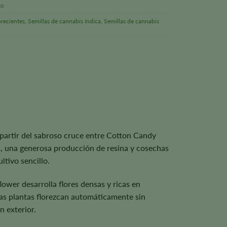
to
orecientes
,
Semillas de cannabis índica
,
Semillas de cannabis
 partir del sabroso cruce entre Cotton Candy
es, una generosa producción de resina y cosechas
ltivo sencillo.
wer desarrolla flores densas y ricas en
las plantas florezcan automáticamente sin
n exterior.