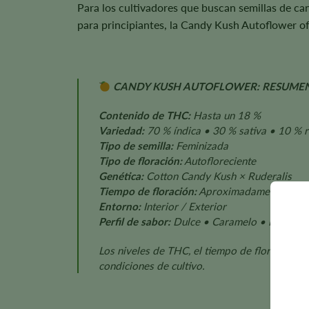
Para los cultivadores que buscan semillas de ca
para principiantes, la Candy Kush Autoflower of
CANDY KUSH AUTOFLOWER: RESUME
Contenido de THC:
Hasta un 18 %
Variedad:
70 % índica • 30 % sativa • 10 % r
Tipo de semilla:
Feminizada
Tipo de floración:
Autofloreciente
Genética:
Cotton Candy Kush × Ruderalis
Tiempo de floración:
Aproximadamente 8-9 
Entorno:
Interior / Exterior
Perfil de sabor:
Dulce • Caramelo • Picante 
Los niveles de THC, el tiempo de floración, e
condiciones de cultivo.