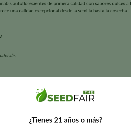
nnabis autoflorecientes de primera calidad con sabores dulces a 
rece una calidad excepcional desde la semilla hasta la cosecha.
N
uderalis
semanas
• Kush
l tamaño de la planta, el aroma, el sabor y los rendimientos pueden 
¿Tienes 21 años o más?