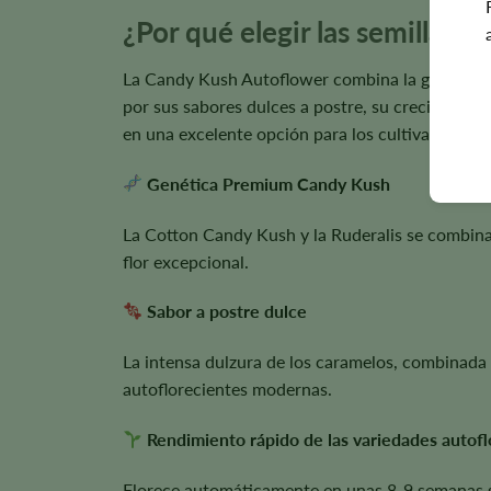
¿Por qué elegir las semillas 
La Candy Kush Autoflower combina la genética d
por sus sabores dulces a postre, su crecimiento 
en una excelente opción para los cultivadores q
Genética Premium Candy Kush
La Cotton Candy Kush y la Ruderalis se combinan
flor excepcional.
Sabor a postre dulce
La intensa dulzura de los caramelos, combinada 
autoflorecientes modernas.
Rendimiento rápido de las variedades autof
Florece automáticamente en unas 8-9 semanas sin 