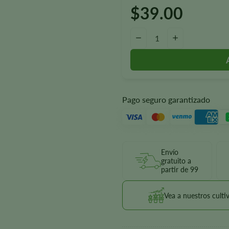
$
39.00
Candy Kush Autoflower Semilla
-
+
Pago seguro garantizado
Envío
gratuito a
partir de 99
Vea a nuestros culti