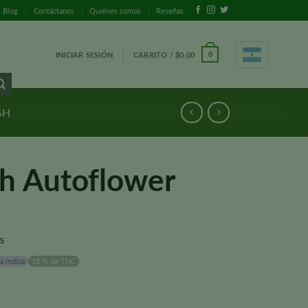
Blog
Contáctanos
Quiénes somos
Reseñas
INICIAR SESIÓN
CARRITO /
$
0.00
0
SH
h Autoflower
s
a índica
18 % de THC