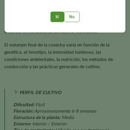
Las plantas suelen alcanzar una altura de entre
3 y 4 pies
y
son capaces de producir aproximadamente
500 g/m²
en
Sí
No
cultivo interior y hasta
500 gramos
por planta en cultivo
exterior, en condiciones de cultivo favorables.
El volumen final de la cosecha varía en función de la
genética, el fenotipo, la intensidad luminosa, las
condiciones ambientales, la nutrición, los métodos de
conducción y las prácticas generales de cultivo.
PERFIL DE CULTIVO
Dificultad:
Fácil
Floración:
Aproximadamente 6-8 semanas
Estructura de la planta:
Media
Entorno:
Interior / Exterior
Tipo de crecimiento:
Híbrido con predominancia