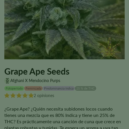
Grape Ape Seeds
Afghani X Mendocino Purps
Fotoperíodo
Feminizada
Predominancia índica
25 % de THC
2 opiniones
¿Grape Ape? ¿Quién necesita subidones locos cuando
tienes una mezcla que es 80% Indica y tiene un 25% de
THC? Es prácticamente una canción de cuna que crece en
plantas robustas y tupidas. Te espera un aroma a uva tan