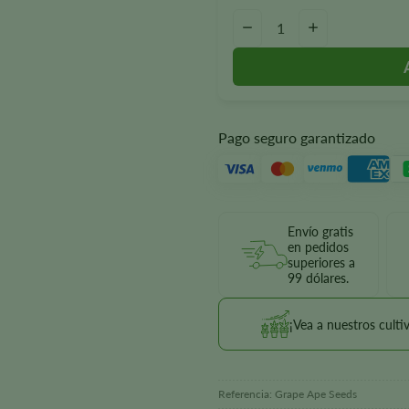
Cantidad de semillas de Grape 
—
+
Pago seguro garantizado
Envío gratis
en pedidos
superiores a
99 dólares.
¡Vea a nuestros culti
Referencia:
Grape Ape Seeds