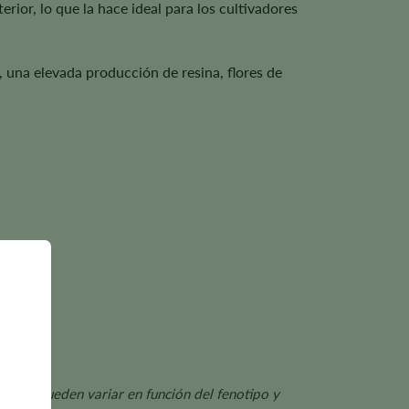
rior, lo que la hace ideal para los cultivadores
, una elevada producción de resina, flores de
mientos pueden variar en función del fenotipo y