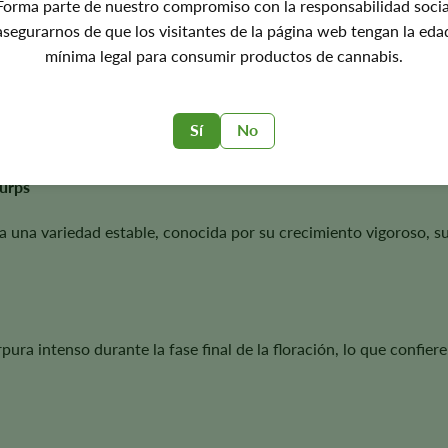
Forma parte de nuestro compromiso con la responsabilidad socia
asegurarnos de que los visitantes de la página web tengan la eda
mínima legal para consumir productos de cannabis.
eeds?
Sí
No
na flor de primera calidad, una preciosa coloración y un rendimi
urps
r a una variedad estable, conocida por su crecimiento vigoroso, 
a intenso durante la fase final de la floración, lo que confiere