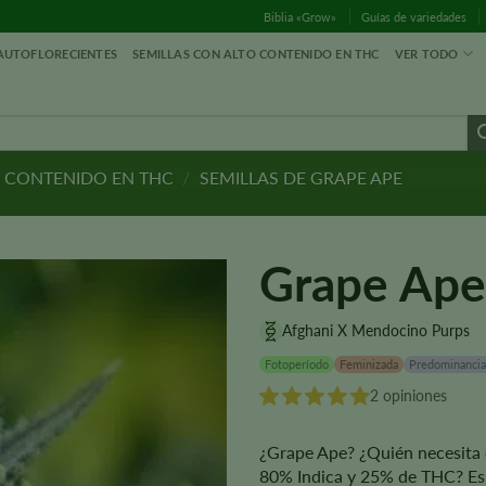
Biblia «Grow»
Guías de variedades
 AUTOFLORECIENTES
SEMILLAS CON ALTO CONTENIDO EN THC
VER TODO
O CONTENIDO EN THC
/
SEMILLAS DE GRAPE APE
Grape Ape
Afghani X Mendocino Purps
Fotoperíodo
Feminizada
Predominancia
2 opiniones
¿Grape Ape? ¿Quién necesita 
80% Indica y 25% de THC? Es 