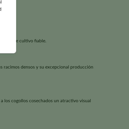
l
d
ento de cultivo fiable.
sus racimos densos y su excepcional producción
 a los cogollos cosechados un atractivo visual