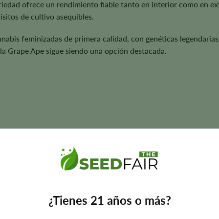
riedad ofrece un rendimiento fiable tanto en interior como en exte
sitos de cultivo asequibles.
nnabis feminizadas de primera calidad, con genéticas legendarias
, la Grape Ape sigue siendo una opción destacada.
semanas
e • Terroso • Skunky
¿Tienes 21 años o más?
 aroma, el sabor, el tamaño de la planta, la coloración y los rendi