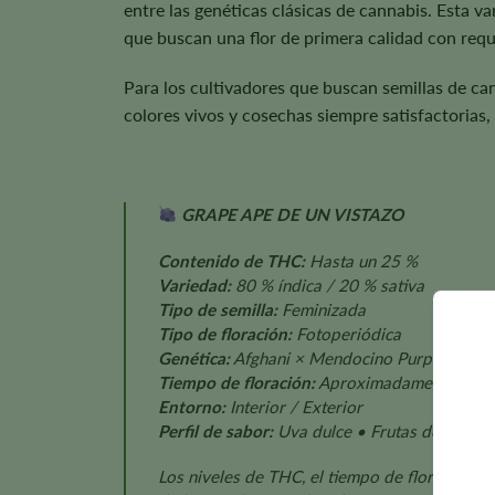
entre las genéticas clásicas de cannabis. Esta va
que buscan una flor de primera calidad con requi
Para los cultivadores que buscan semillas de ca
colores vivos y cosechas siempre satisfactorias
GRAPE APE DE UN VISTAZO
Contenido de THC:
Hasta un 25 %
Variedad:
80 % índica / 20 % sativa
Tipo de semilla:
Feminizada
Tipo de floración:
Fotoperiódica
Genética:
Afghani × Mendocino Purps
Tiempo de floración:
Aproximadamente 6-8 
Entorno:
Interior / Exterior
Perfil de sabor:
Uva dulce • Frutas del bosqu
Los niveles de THC, el tiempo de floración, el