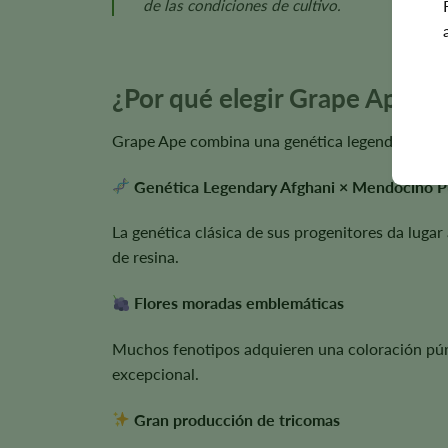
de las condiciones de cultivo.
¿Por qué elegir Grape Ape S
Grape Ape combina una genética legendaria con u
Genética Legendary Afghani × Mendocino P
La genética clásica de sus progenitores da luga
de resina.
Flores moradas emblemáticas
Muchos fenotipos adquieren una coloración púrpur
excepcional.
Gran producción de tricomas