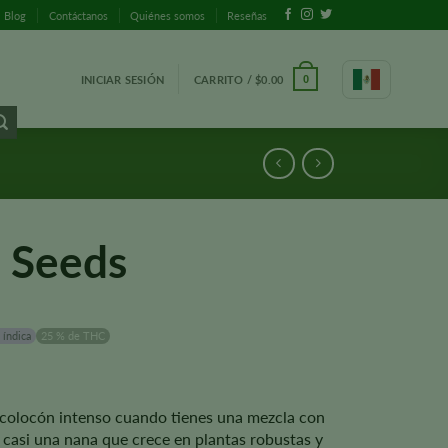
Blog
Contáctanos
Quiénes somos
Reseñas
INICIAR SESIÓN
CARRITO /
$
0.00
0
 Seeds
 índica
25 % de THC
colocón intenso cuando tienes una mezcla con
casi una nana que crece en plantas robustas y