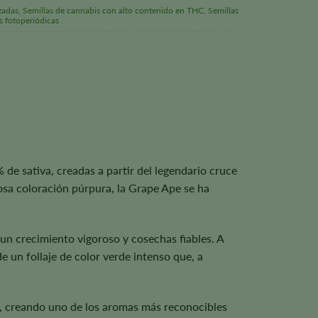
zadas
,
Semillas de cannabis con alto contenido en THC
,
Semillas
s fotoperiódicas
de sativa, creadas a partir del legendario cruce
osa coloración púrpura, la Grape Ape se ha
un crecimiento vigoroso y cosechas fiables. A
e un follaje de color verde intenso que, a
nk, creando uno de los aromas más reconocibles