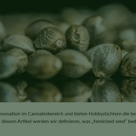
nnovation im Cannabisbereich und bieten Hobbyzüchtern die be
diesem Artikel werden wir definieren, was „feminized seed“ be