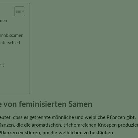
amen
annabissamen
Unterschied
lt
e von feminisierten Samen
eutet, dass es getrennte männliche und weibliche Pflanzen gibt.
flanzen, die die aromatischen, trichomreichen Knospen produzie
flanzen existieren, um die weiblichen zu bestäuben
.