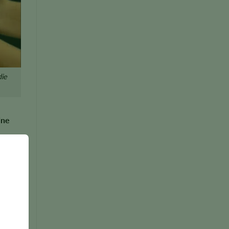
die
ine
edoch
pen