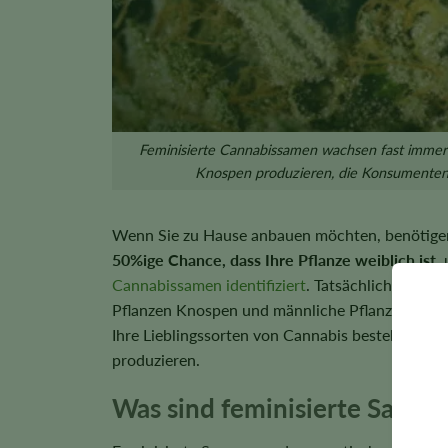
Feminisierte Cannabissamen wachsen fast immer z
Knospen produzieren, die Konsumenten w
Wenn Sie zu Hause anbauen möchten, benötige
50%ige Chance, dass Ihre Pflanze weiblich ist
,
Cannabissamen identifiziert
. Tatsächlich sind d
Pflanzen Knospen und männliche Pflanzen Poll
Ihre Lieblingssorten von Cannabis bestellen un
produzieren.
Was sind feminisierte Samen