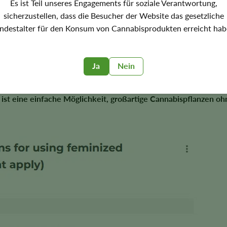
rt, dass sie nur weibliche Pflanzen produzieren – 99% garantier
Es ist Teil unseres Engagements für soziale Verantwortung,
h Y-Chromosomen
, während
feminisierte Samen nur das X-Chro
sicherzustellen, dass die Besucher der Website das gesetzliche
klebrige, kernlose und rauchbare Knospen.
ndestalter für den Konsum von Cannabisprodukten erreicht hab
ühfähig,
sie werden sorgfältig kultiviert, um höhere, potente,
 resistenter gegen Schädlinge und Krankheiten und kostengünstig
Ja
Nein
wenden.
n
ist eine einfache Möglichkeit, großartige Cannabispflanzen oh