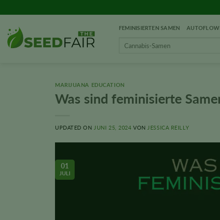
Zum
Inhalt
FEMINISIERTEN SAMEN
AUTOFLOWE
springen
Search
for:
MARIJUANA EDUCATION
Was sind feminisierte Same
UPDATED ON
JUNI 25, 2024
VON
JESSICA REILLY
01
JULI