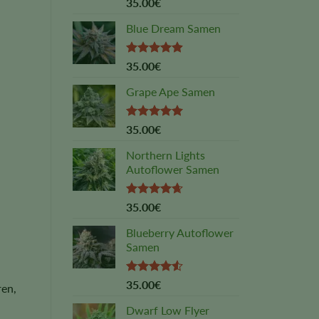
Rated
4.83
35.00
€
out of 5
Blue Dream Samen
Rated
4.89
35.00
€
out of 5
Grape Ape Samen
Rated
5.00
35.00
€
out of 5
Northern Lights
Autoflower Samen
Rated
4.64
35.00
€
out of 5
Blueberry Autoflower
Samen
Rated
35.00
€
ren,
4.50
out
of 5
Dwarf Low Flyer