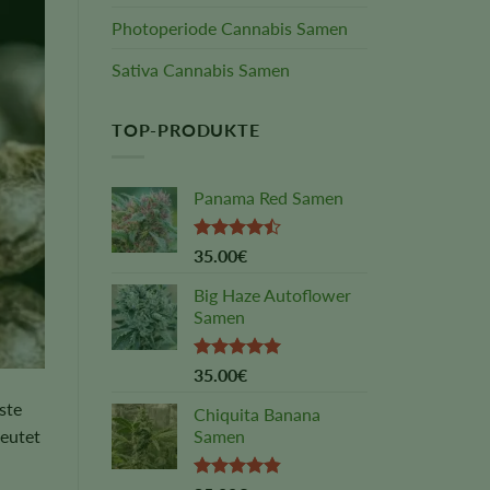
Photoperiode Cannabis Samen
Sativa Cannabis Samen
TOP-PRODUKTE
Panama Red Samen
Rated
35.00
€
4.45
out
of 5
Big Haze Autoflower
Samen
Rated
5.00
35.00
€
out of 5
ste
Chiquita Banana
Samen
deutet