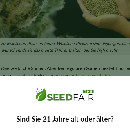
u weiblichen Pflanzen heran. Weibliche Pflanzen sind diejenigen, die 
ünschen, da sie das meiste THC enthalten, das Sie high macht.
n Sie weibliche Samen. Aber
bei regulären Samen besteht nur e
 und es ist sehr schwierig zu wissen,
wie man weibliche
iese Pflanzen fast bis in die Blütephase identisch, wenn weibliche
ensäcke entwickeln. Dank der Samenfeminisierung können Sie j
d Samen erhalten, die zu 99 % garantiert weiblich sind und Knos
?
Sind Sie 21 Jahre alt oder älter?