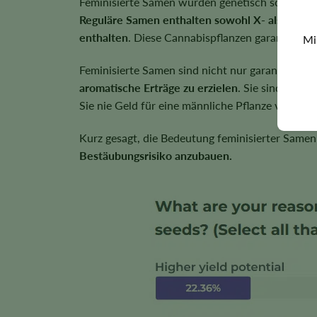
Feminisierte Samen wurden genetisch so verände
Reguläre Samen enthalten sowohl X- als auc
enthalten
. Diese Cannabispflanzen garantieren 
Mi
Feminisierte Samen sind nicht nur garantiert bl
aromatische Erträge zu erzielen
. Sie sind auch
Sie nie Geld für eine männliche Pflanze versch
Kurz gesagt, die Bedeutung feminisierter Same
Bestäubungsrisiko anzubauen.