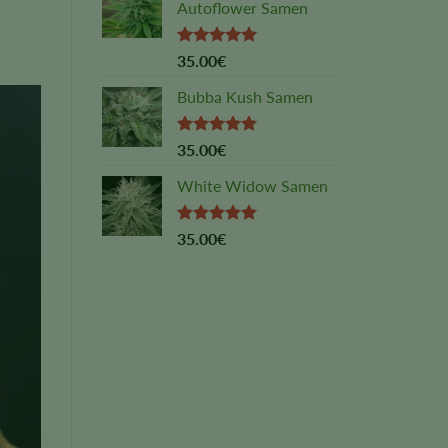
Autoflower Samen
Rated
5.00
35.00
€
out of 5
Bubba Kush Samen
Rated
5.00
35.00
€
out of 5
White Widow Samen
Rated
5.00
35.00
€
out of 5