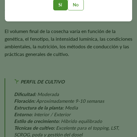
son capaces de producir aproximadamente
500 g/m²
en
Sí
No
cultivo interior y hasta
500 gramos
por planta en cultivo
exterior, en condiciones de cultivo favorables.
El volumen final de la cosecha varía en función de la
genética, el fenotipo, la intensidad lumínica, las condiciones
ambientales, la nutrición, los métodos de conducción y las
prácticas generales de cultivo.
PERFIL DE CULTIVO
Dificultad:
Moderada
Floración:
Aproximadamente 9-10 semanas
Estructura de la planta:
Media
Entorno:
Interior / Exterior
Estilo de crecimiento:
Híbrido equilibrado
Técnicas de cultivo:
Excelente para el topping, LST,
SCROG, poda y gestión del dosel