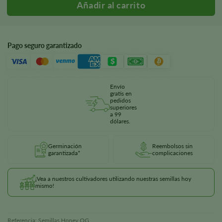
Pago seguro garantizado
Envío
gratis en
pedidos
superiores
a 99
dólares.
Germinación
Reembolsos sin
garantizada*
complicaciones
¡Vea a nuestros cultivadores utilizando nuestras semillas hoy
mismo!
Referencia:
Semillas Honey OG