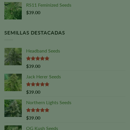
RS11 Feminized Seeds
$
39.00
SEMILLAS DESTACADAS
Headband Seeds
Valorado
$
39.00
con
5,00
sobre 5
Jack Herer Seeds
Valoración:
$
39.00
4,88
sobre
5
Northern Lights Seeds
Valorado
$
39.00
con
5,00
sobre 5
OG Kush Seeds