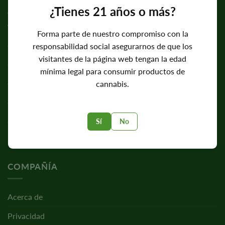
¿Tienes 21 años o más?
COLECCIONES DE SEMILLAS
Forma parte de nuestro compromiso con la
Semillas feminizadas
responsabilidad social asegurarnos de que los
visitantes de la página web tengan la edad
Semillas autoflorecientes
mínima legal para consumir productos de
Semillas normales
cannabis.
Semillas de CBD
Semillas con alto contenido en THC
Sí
No
Semillas fáciles de cultivar
COMPAÑÍA
Acerca de
Privacidad