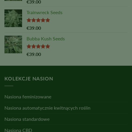
Oceniono
€
39.00
na
5,00
z
5
Trainwreck Seeds
Oceniono
€
39.00
na
5,00
z
5
Bubba Kush Seeds
Oceniono
€
39.00
na
5,00
z
5
KOLEKCJE NASION
Nasiona feminizowane
Nasiona automatycznie kwitnących roślin
Nasiona standardowe
Nasiona CBD