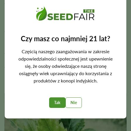
czatu i pomocy technicznej dostępnej na stronie
internetowej 24 godziny na dobę, 7 dni w tygodniu.
Nasze nasiona pochodzą od najlepszych dostawców z
całego świata.
Czy masz co najmniej 21 lat?
Nie możesz znaleźć konkretnej odmiany? Zapoznaj się z
naszą ofertą online lub jeszcze lepiej wyślij nam wiadomość
Częścią naszego zaangażowania w zakresie
e-mail na adres
paythefair7@gmail.com
, a my znajdziemy
odpowiedzialności społecznej jest upewnienie
nasiona, których szukasz. Seed Fair jest dostępny dla
się, że osoby odwiedzające naszą stronę
wszystkich Twoich potrzeb, zapraszamy do skorzystania z
osiągnęły wiek uprawniający do korzystania z
naszych usług!
produktów z konopi indyjskich.
Tak
Nie