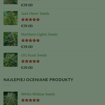
Oceniono
€
39.00
na
5,00
z
5
Jack Herer Seeds
Ocena:
€
39.00
4,88
na 5
Northern Lights Seeds
Oceniono
€
39.00
na
5,00
z
5
OG Kush Seeds
Oceniono
€
39.00
na
5,00
z
5
NAJLEPIEJ OCENIANE PRODUKTY
White Widow Seeds