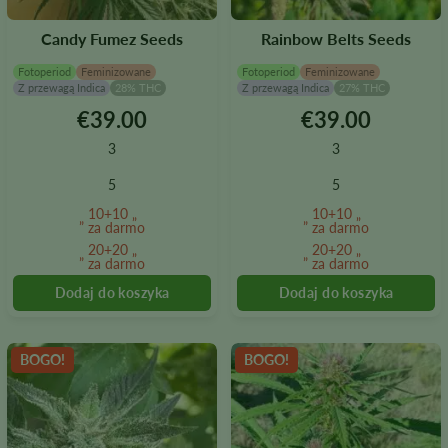
Candy Fumez Seeds
Rainbow Belts Seeds
Fotoperiod
Feminizowane
Fotoperiod
Feminizowane
Z przewagą Indica
28% THC
Z przewagą Indica
27% THC
€
39.00
€
39.00
Ten
Ten
produkt
produkt
3
3
ma
ma
wiele
wiele
5
5
wariantów.
wariantów.
10+10 „
10+10 „
Opcje
Opcje
” za darmo
” za darmo
można
można
20+20 „
20+20 „
” za darmo
” za darmo
wybrać
wybrać
na
na
stronie
stronie
produktu
produktu
BOGO!
BOGO!