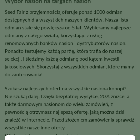
Wybór nasion na targach nasion
Seed Fair z przyjemnością oferuje ponad 1000 odmian
dostępnych dla wszystkich naszych klientów. Nasza lista
odmian stale się powiększa od 5 lat. Wybieramy najlepsze
odmiany z całego świata, korzystając z usług
renomowanych banków nasion i dystrybutorów nasion.
Ponadto testujemy każdą partię, która trafia do naszej
selekcji, i śledzimy każdą odmianę pod kątem kwestii
jakościowych. Skorzystaj z wszystkich odmian, które mamy
do zaoferowania!
Szukasz najlepszych ofert na wszystkie nasiona konopi?
Nie szukaj dalej. Dzięki bezpłatnej wysyłce, 20% zniżce, a
także darmowym nasionom do wielu zamówień, z
pewnością otrzymasz najlepszą ofertę, jaką można dziś
znaleźć w Internecie. Przed złożeniem zamówienia sprawdź
wszystkie nasze inne oferty.
Wiele z nich można znaleźć dzięki naszym pracownikom