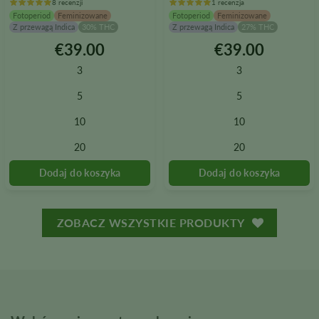
8 recenzji
1 recenzja
Fotoperiod
Feminizowane
Fotoperiod
Feminizowane
Z przewagą Indica
30% THC
Z przewagą Indica
27% THC
€
39.00
€
39.00
Ten
Ten
produkt
produkt
3
3
ma
ma
wiele
wiele
5
5
wariantów.
wariantów.
10
10
Opcje
Opcje
można
można
20
20
wybrać
wybrać
na
na
stronie
stronie
produktu
produktu
ZOBACZ WSZYSTKIE PRODUKTY