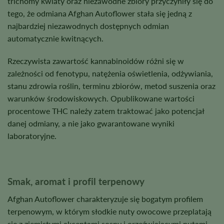
trichomy kwiaty oraz niezawodne zbiory przyczyniły się do
tego, że odmiana Afghan Autoflower stała się jedną z
najbardziej niezawodnych dostępnych odmian
automatycznie kwitnących.
Rzeczywista zawartość kannabinoidów różni się w
zależności od fenotypu, natężenia oświetlenia, odżywiania,
stanu zdrowia roślin, terminu zbiorów, metod suszenia oraz
warunków środowiskowych. Opublikowane wartości
procentowe THC należy zatem traktować jako potencjał
danej odmiany, a nie jako gwarantowane wyniki
laboratoryjne.
Smak, aromat i profil terpenowy
Afghan Autoflower charakteryzuje się bogatym profilem
terpenowym, w którym słodkie nuty owocowe przeplatają
się z ziemistymi akcentami sosny i orzeźwiającymi nutami