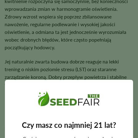
kwitnienie rozpoczyna się samoczynnie, bez konieczności
wprowadzania zmian w harmonogramie oświetlenia.
Zdrowy wzrost wspiera się poprzez zbilansowane
nawożenie, regularne podlewanie i wysokiej jakości
oświetlenie, a odmiana ta jest jednocześnie wyrozumiała
wobec drobnych błędów, które często popełniają
początkujący hodowcy.
Jej naturalnie zwarta budowa dobrze reaguje na lekki
trening o niskim poziomie stresu (LST) oraz staranne
zarządzanie koroną. Dobry przepływ powietrza i stabilne
warunki środowiskowe pomagają zmaksymalizować
produkcję żywicy oraz jakość kwiatów przez cały cykl
uprawy.
Czy masz co najmniej 21 lat?
Okres kwitnienia, wysokość i potencjał plonowy