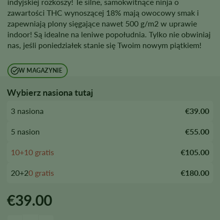
indyjskiej rozkoszy! Te silne, samokwitnące ninja o
zawartości THC wynoszącej 18% mają owocowy smak i
zapewniają plony sięgające nawet 500 g/m2 w uprawie
indoor! Są idealne na leniwe popołudnia. Tylko nie obwiniaj
nas, jeśli poniedziałek stanie się Twoim nowym piątkiem!
W MAGAZYNIE
Wybierz nasiona tutaj
3 nasiona
€39.00
5 nasion
€55.00
10+10 gratis
€105.00
20+2
0 gratis
€180.00
€
39.00
Ilość nasion afgańskich odmian automatycznie kwitnących