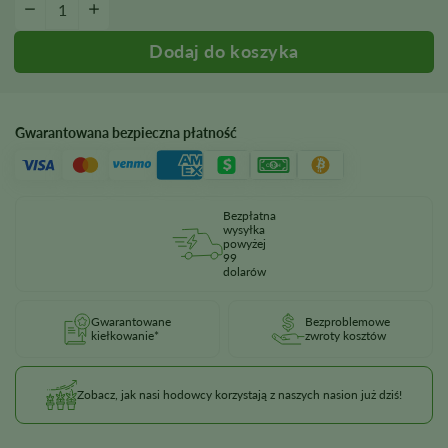
−
+
Gwarantowana bezpieczna płatność
Bezpłatna
wysyłka
powyżej
99
dolarów
Gwarantowane
Bezproblemowe
kiełkowanie*
zwroty kosztów
Zobacz, jak nasi hodowcy korzystają z naszych nasion już dziś!