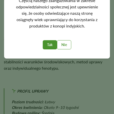
Częścią naszego zaangażowania w zakresie
Odmiana Afghan Autoflower zazwyczaj kończy kwitnienie
odpowiedzialności społecznej jest upewnienie
po około
9–10 tygodniach
, zapewniając hodowcom gęste,
się, że osoby odwiedzające naszą stronę
bogate w żywicę kwiaty oraz pewne zbiory.
osiągnęły wiek uprawniający do korzystania z
Rośliny osiągają zazwyczaj około
3–4 stóp
wysokości, a
produktów z konopi indyjskich.
przy odpowiednich warunkach uprawy plonują około
400
g/m²
w uprawie szklarniowej oraz około
400 gramów
na
roślinę w uprawie polowej.
Tak
Nie
Ostateczne plony zależą od oświetlenia, odżywiania,
stabilności warunków środowiskowych, metod uprawy
oraz indywidualnego fenotypu.
PROFIL UPRAWY
Poziom trudności:
Łatwy
Okres kwitnienia:
Około 9–10 tygodni
Budowa rośliny:
Średnia