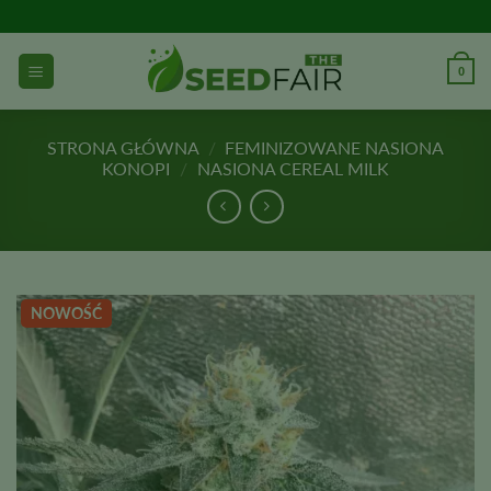
Przejdź
do
treści
0
STRONA GŁÓWNA
/
FEMINIZOWANE NASIONA
KONOPI
/
NASIONA CEREAL MILK
NOWOŚĆ