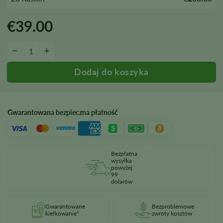
€
39.00
Nasiona mleka zbożowego ilość
−
+
Gwarantowana bezpieczna płatność
Bezpłatna
wysyłka
powyżej
99
dolarów
Gwarantowane
Bezproblemowe
kiełkowanie*
zwroty kosztów