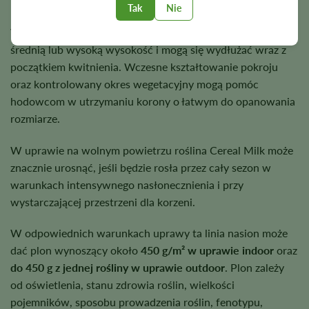
ich stanu, a nie kierować się wyłącznie datą kalendarzową.
Tak
Nie
W uprawie w pomieszczeniach rośliny mogą osiągać
średnią lub wysoką wysokość i mogą się wydłużać wraz z
początkiem kwitnienia. Wczesne kształtowanie pokroju
oraz kontrolowany okres wegetacyjny mogą pomóc
hodowcom w utrzymaniu korony o łatwym do opanowania
rozmiarze.
W uprawie na wolnym powietrzu roślina Cereal Milk może
znacznie urosnąć, jeśli będzie rosła przez cały sezon w
warunkach intensywnego nasłonecznienia i przy
wystarczającej przestrzeni dla korzeni.
W odpowiednich warunkach uprawy ta linia nasion może
dać plon wynoszący około
450 g/m² w uprawie indoor
oraz
do 450 g z jednej rośliny w uprawie outdoor
. Plon zależy
od oświetlenia, stanu zdrowia roślin, wielkości
pojemników, sposobu prowadzenia roślin, fenotypu,