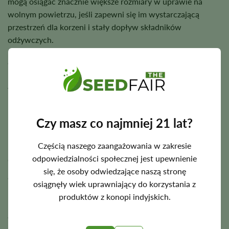
mogą osiągać znacznie większe rozmiary w uprawie na
wolnym powietrzu, jeśli zapewni się im wystarczającą
przestrzeń dla korzeni i stały dopływ składników
odżywczych.
Odmianę tę można uprawiać w glebie, podłożu kokosowym
lub w systemach hydroponicznych. Niezależnie od
wybranego podłoża, stabilna temperatura, zrównoważone
nawożenie i staranne nawadnianie stanowią najlepszą
podstawę zdrowego rozwoju.
Czy masz co najmniej 21 lat?
Częścią naszego zaangażowania w zakresie
odpowiedzialności społecznej jest upewnienie
Okres kwitnienia, wysokość i potencjał plonowy
się, że osoby odwiedzające naszą stronę
Odmiana Cereal Milk zazwyczaj kończy kwitnienie w
osiągnęły wiek uprawniający do korzystania z
uprawie indoor po około
9–10 tygodniach
. Termin zbiorów
produktów z konopi indyjskich.
może się nieznacznie różnić w zależności od fenotypu,
dlatego dojrzałość kwiatów należy oceniać na podstawie