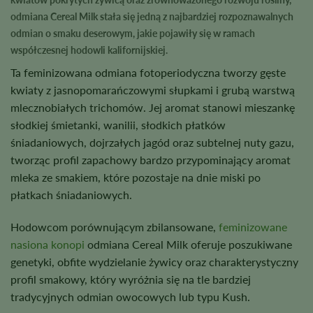
odmiana Cereal Milk stała się jedną z najbardziej rozpoznawalnych
odmian o smaku deserowym, jakie pojawiły się w ramach
współczesnej hodowli kalifornijskiej.
Ta feminizowana odmiana fotoperiodyczna tworzy gęste
kwiaty z jasnopomarańczowymi słupkami i grubą warstwą
mlecznobiałych trichomów. Jej aromat stanowi mieszankę
słodkiej śmietanki, wanilii, słodkich płatków
śniadaniowych, dojrzałych jagód oraz subtelnej nuty gazu,
tworząc profil zapachowy bardzo przypominający aromat
mleka ze smakiem, które pozostaje na dnie miski po
płatkach śniadaniowych.
Hodowcom porównującym zbilansowane,
feminizowane
nasiona konopi
odmiana Cereal Milk oferuje poszukiwane
genetyki, obfite wydzielanie żywicy oraz charakterystyczny
profil smakowy, który wyróżnia się na tle bardziej
tradycyjnych odmian owocowych lub typu Kush.