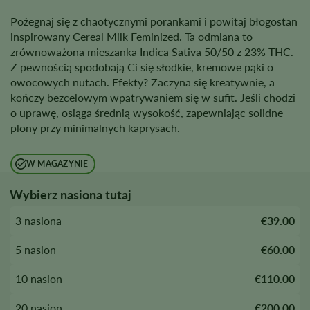
Pożegnaj się z chaotycznymi porankami i powitaj błogostan
inspirowany Cereal Milk Feminized. Ta odmiana to
zrównoważona mieszanka Indica Sativa 50/50 z 23% THC.
Z pewnością spodobają Ci się słodkie, kremowe pąki o
owocowych nutach. Efekty? Zaczyna się kreatywnie, a
kończy bezcelowym wpatrywaniem się w sufit. Jeśli chodzi
o uprawę, osiąga średnią wysokość, zapewniając solidne
plony przy minimalnych kaprysach.
W MAGAZYNIE
Wybierz nasiona tutaj
3 nasiona
€39.00
5 nasion
€60.00
10 nasion
€110.00
20 nasion
€200.00