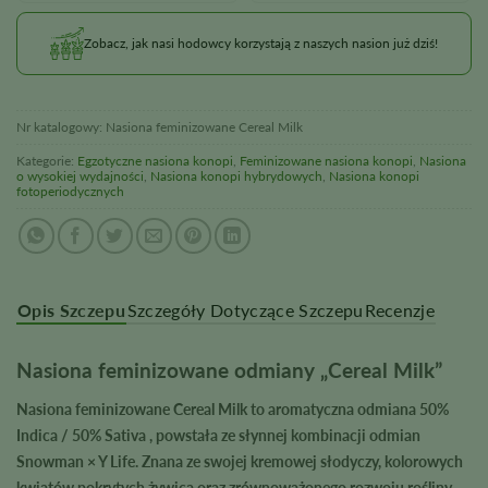
Zobacz, jak nasi hodowcy korzystają z naszych nasion już dziś!
Nr katalogowy:
Nasiona feminizowane Cereal Milk
Kategorie:
Egzotyczne nasiona konopi
,
Feminizowane nasiona konopi
,
Nasiona
o wysokiej wydajności
,
Nasiona konopi hybrydowych
,
Nasiona konopi
fotoperiodycznych
Opis Szczepu
Szczegóły Dotyczące Szczepu
Recenzje
Nasiona feminizowane odmiany „Cereal Milk”
Nasiona feminizowane Cereal Milk to aromatyczna odmiana
50%
Indica / 50% Sativa
, powstała ze słynnej kombinacji odmian
Snowman × Y Life
. Znana ze swojej kremowej słodyczy, kolorowych
kwiatów pokrytych żywicą oraz zrównoważonego rozwoju rośliny,