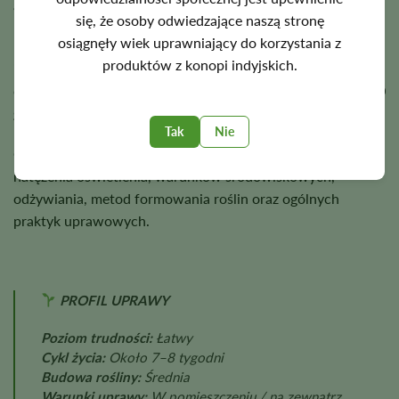
automatycznie kwitnących.
się, że osoby odwiedzające naszą stronę
osiągnęły wiek uprawniający do korzystania z
Rośliny osiągają zazwyczaj wysokość
3–4 stóp
, a w uprawie
produktów z konopi indyjskich.
indoor dają plon około
400 g/m²
, natomiast w uprawie
outdoor, w sprzyjających warunkach uprawy, nawet do
400
gramów
na roślinę.
Tak
Nie
Ostateczne plony różnią się w zależności od genetyki,
natężenia oświetlenia, warunków środowiskowych,
odżywiania, metod formowania roślin oraz ogólnych
praktyk uprawowych.
PROFIL UPRAWY
Poziom trudności:
Łatwy
Cykl życia:
Około 7–8 tygodni
Budowa rośliny:
Średnia
Warunki uprawy:
W pomieszczeniu / na zewnątrz