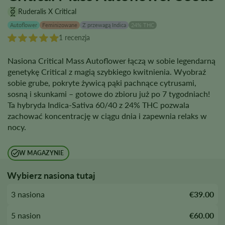
Ruderalis X Critical
Autoflower
Feminizowane
Z przewagą Indica
24% THC
1 recenzja
Nasiona Critical Mass Autoflower łączą w sobie legendarną
genetykę Critical z magią szybkiego kwitnienia. Wyobraź
sobie grube, pokryte żywicą pąki pachnące cytrusami,
sosną i skunkami – gotowe do zbioru już po 7 tygodniach!
Ta hybryda Indica-Sativa 60/40 z 24% THC pozwala
zachować koncentrację w ciągu dnia i zapewnia relaks w
nocy.
W MAGAZYNIE
Wybierz nasiona tutaj
3 nasiona
€39.00
5 nasion
€60.00