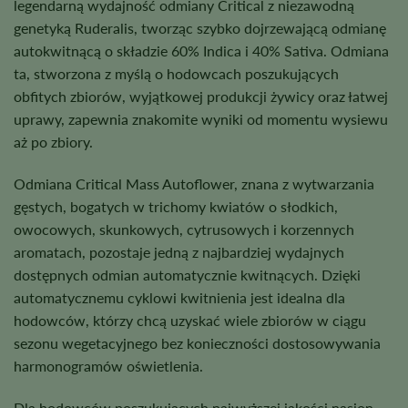
legendarną wydajność odmiany Critical z niezawodną
genetyką Ruderalis, tworząc szybko dojrzewającą odmianę
autokwitnącą o składzie 60% Indica i 40% Sativa. Odmiana
ta, stworzona z myślą o hodowcach poszukujących
obfitych zbiorów, wyjątkowej produkcji żywicy oraz łatwej
uprawy, zapewnia znakomite wyniki od momentu wysiewu
aż po zbiory.
Odmiana Critical Mass Autoflower, znana z wytwarzania
gęstych, bogatych w trichomy kwiatów o słodkich,
owocowych, skunkowych, cytrusowych i korzennych
aromatach, pozostaje jedną z najbardziej wydajnych
dostępnych odmian automatycznie kwitnących. Dzięki
automatycznemu cyklowi kwitnienia jest idealna dla
hodowców, którzy chcą uzyskać wiele zbiorów w ciągu
sezonu wegetacyjnego bez konieczności dostosowywania
harmonogramów oświetlenia.
Dla hodowców poszukujących najwyższej jakości nasion