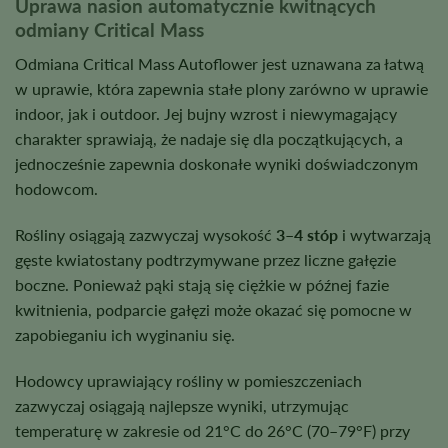
Uprawa nasion automatycznie kwitnących
odmiany Critical Mass
Odmiana Critical Mass Autoflower jest uznawana za łatwą
w uprawie, która zapewnia stałe plony zarówno w uprawie
indoor, jak i outdoor. Jej bujny wzrost i niewymagający
charakter sprawiają, że nadaje się dla początkujących, a
jednocześnie zapewnia doskonałe wyniki doświadczonym
hodowcom.
Rośliny osiągają zazwyczaj wysokość
3–4 stóp
i wytwarzają
gęste kwiatostany podtrzymywane przez liczne gałęzie
boczne. Ponieważ pąki stają się ciężkie w późnej fazie
kwitnienia, podparcie gałęzi może okazać się pomocne w
zapobieganiu ich wyginaniu się.
Hodowcy uprawiający rośliny w pomieszczeniach
zazwyczaj osiągają najlepsze wyniki, utrzymując
temperaturę w zakresie od 21°C do 26°C (70–79°F) przy