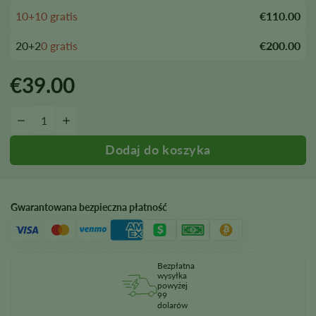
10+10 gratis
€110.00
20+2
0 gratis
€200.00
€
39.00
Ilość nasion automatycznie kwitnących Critical Mass
−
+
Gwarantowana bezpieczna płatność
Bezpłatna
wysyłka
powyżej
99
dolarów