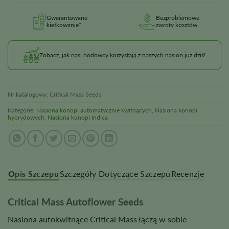
Gwarantowane
Bezproblemowe
kiełkowanie*
zwroty kosztów
Zobacz, jak nasi hodowcy korzystają z naszych nasion już dziś!
Nr katalogowy:
Critical Mass Seeds
Kategorie:
Nasiona konopi automatycznie kwitnących
,
Nasiona konopi
hybrydowych
,
Nasiona konopi Indica
Opis Szczepu
Szczegóły Dotyczące Szczepu
Recenzje
Critical Mass Autoflower Seeds
Nasiona autokwitnące Critical Mass łączą w sobie