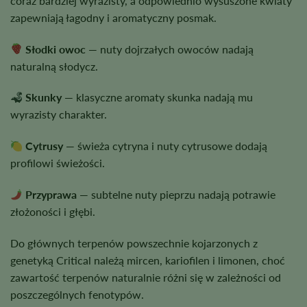
coraz bardziej wyrazisty, a odpowiednio wysuszone kwiaty
zapewniają łagodny i aromatyczny posmak.
Słodki owoc
— nuty dojrzałych owoców nadają
naturalną słodycz.
Skunky
— klasyczne aromaty skunka nadają mu
wyrazisty charakter.
Cytrusy
— świeża cytryna i nuty cytrusowe dodają
profilowi świeżości.
Przyprawa
— subtelne nuty pieprzu nadają potrawie
złożoności i głębi.
Do głównych terpenów powszechnie kojarzonych z
genetyką Critical należą mircen, kariofilen i limonen, choć
zawartość terpenów naturalnie różni się w zależności od
poszczególnych fenotypów.