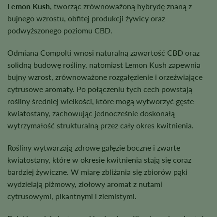
Lemon Kush
, tworząc zrównoważoną hybrydę znaną z
bujnego wzrostu, obfitej produkcji żywicy oraz
podwyższonego poziomu CBD.
Odmiana Compolti wnosi naturalną zawartość CBD oraz
solidną budowę rośliny, natomiast Lemon Kush zapewnia
bujny wzrost, zrównoważone rozgałęzienie i orzeźwiające
cytrusowe aromaty. Po połączeniu tych cech powstają
rośliny średniej wielkości, które mogą wytworzyć gęste
kwiatostany, zachowując jednocześnie doskonałą
wytrzymałość strukturalną przez cały okres kwitnienia.
Rośliny wytwarzają zdrowe gałęzie boczne i zwarte
kwiatostany, które w okresie kwitnienia stają się coraz
bardziej żywiczne. W miarę zbliżania się zbiorów pąki
wydzielają piżmowy, ziołowy aromat z nutami
cytrusowymi, pikantnymi i ziemistymi.