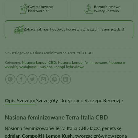
Gwarantowane
Bezproblemowe
kiełkowanie*
zwroty kosztów
Zobacz, jak nasi hodowcy korzystają z naszych nasion już dziś!
Nr katalogowy:
Nasiona feminizowane Terra Italia CBD
Kategorie:
Nasiona konopi CBD
,
Nasiona konopi feminizowane
,
Nasiona o
wysokiej wydajności
,
Nasiona konopi hybrydowe
Opis Szczepu
Szczegóły Dotyczące Szczepu
Recenzje
Nasiona feminizowane Terra Italia CBD
Nasiona feminizowane Terra Italia CBD łączą genetykę
odmian Compolti i Lemon Kush
, tworząc zrównoważoną