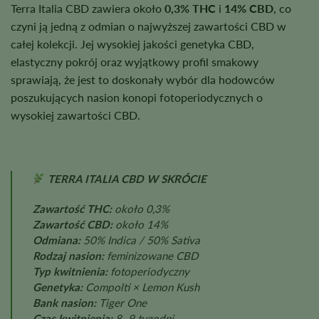
Terra Italia CBD zawiera około
0,3% THC
i
14% CBD
, co
czyni ją jedną z odmian o najwyższej zawartości CBD w
całej kolekcji. Jej wysokiej jakości genetyka CBD,
elastyczny pokrój oraz wyjątkowy profil smakowy
sprawiają, że jest to doskonały wybór dla hodowców
poszukujących nasion konopi fotoperiodycznych o
wysokiej zawartości CBD.
TERRA ITALIA CBD W SKRÓCIE
Zawartość THC:
około 0,3%
Zawartość CBD:
około 14%
Odmiana:
50% Indica / 50% Sativa
Rodzaj nasion:
feminizowane CBD
Typ kwitnienia:
fotoperiodyczny
Genetyka:
Compolti × Lemon Kush
Bank nasion:
Tiger One
Czas kwitnienia:
8–9 tygodni