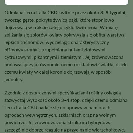
Okres kwitnienia, wysokość i plon
Odmiana Terra Italia CBD kwitnie przez około
8–9 tygodni
,
tworząc gęste, pokryte żywicą pąki, które stopniowo
dojrzewają w trakcie całego cyklu kwitnienia. W miarę
zbliżania się zbiorów kwiaty pokrywają się obfitą warstwą
lepkich trichomów, wydzielając charakterystyczny
piżmowy aromat, uzupełniony nutami ziołowymi,
cytrusowymi, pikantnymi i ziemistymi. Jej zrównoważona
budowa sprzyja równomiernemu rozkładowi światła, dzięki
czemu kwiaty w całej koronie dojrzewają w sposób
jednolity.
Zgodnie z dostarczonymi specyfikacjami rośliny osiągają
zazwyczaj wysokość około
3–4 stóp
, dzięki czemu odmiana
Terra Italia CBD nadaje się do uprawy w namiotach,
ogrodach wewnętrznych, szklarniach oraz na wolnym
powietrzu. Jej zrównoważona struktura hybrydowa
szczególnie dobrze reaguje na przycinanie wierzchołkowe,