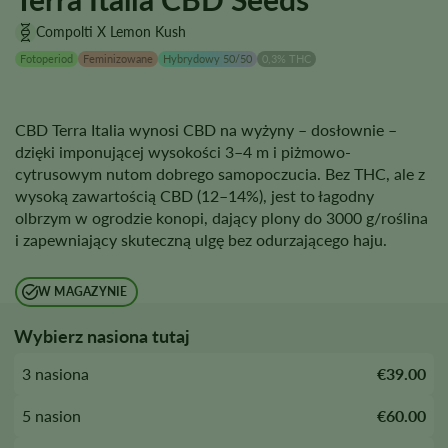
Compolti X Lemon Kush
Fotoperiod
Feminizowane
Hybrydowy 50/50
0,3% THC
CBD Terra Italia wynosi CBD na wyżyny – dosłownie –
dzięki imponującej wysokości 3–4 m i piżmowo-
cytrusowym nutom dobrego samopoczucia. Bez THC, ale z
wysoką zawartością CBD (12–14%), jest to łagodny
olbrzym w ogrodzie konopi, dający plony do 3000 g/roślina
i zapewniający skuteczną ulgę bez odurzającego haju.
W MAGAZYNIE
Wybierz nasiona tutaj
3 nasiona
€39.00
5 nasion
€60.00