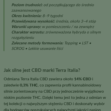
Poziom trudności:
od początkującego do średnio
zaawansowanego
Okres kwitnienia:
8–9 tygodni
Przewidywana wysokość:
średnia, około 3–4 stóp
Warunki uprawy:
w pomieszczeniu / na zewnątrz
Charakter wzrostu:
zrównoważona hybryda o silnym
rozgałęzieniu
Zalecane metody formowania:
Topping • LST •
SCROG • Lekkie usuwanie liści
Jak silne jest CBD marki Terra Italia?
Odmiana Terra Italia CBD zawiera około
14% CBD
i
zaledwie
0,3% THC
, co zapewnia profil kannabinoidowy
silnie zorientowany na CBD przy jednocześnie wyjątkowo
niskim poziomie THC. Dzięki temu jest to jedna z odmian w
tej kolekcji o najwyższym stężeniu CBD i doskonały wybór
dla hodowców poszukujących najwyższej jakości nasion