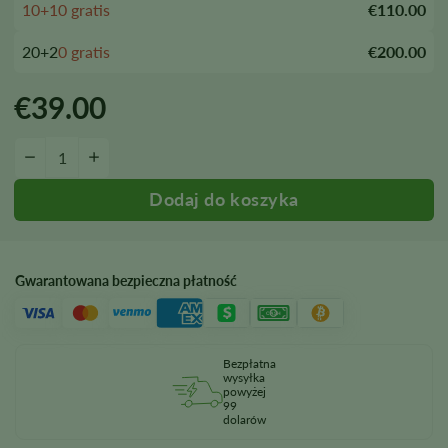
10+10 gratis
€110.00
20+2
0 gratis
€200.00
€
39.00
Ilość nasion CBD Terra Italia
−
+
Gwarantowana bezpieczna płatność
Bezpłatna
wysyłka
powyżej
99
dolarów