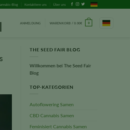
annabis-Blog
Kontaktiere uns
Über uns
ANMELDUNG
WARENKORB /
0.00
€
0
THE SEED FAIR BLOG
s
Willkommen bei The Seed Fair
Blog
TOP-KATEGORIEN
Autoflowering Samen
CBD Cannabis Samen
Feminisiert Cannabis Samen