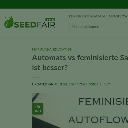
Zum
Inhalt
FEMINISIERTEN SAMEN
AUTOFLOWE
springen
Search
for:
MARIJUANA EDUCATION
Automats vs feminisierte S
ist besser?
UPDATED ON
JUNI 24, 2024
VON
JESSICA REILLY
06
JULI