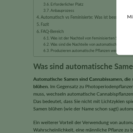
Erforderlicher Platz
Anbauprozess
Mi
Automatisch vs Feminisierte: Was ist besser?
Fazit
FAQ-Bereich
Was ist der Nachteil von feminisierten Samen?
Was sind die Nachteile von automatischen Same
Produzieren automatische Pflanzen weibliche S
Was sind automatische Sam
Automatische Samen sind Cannabissamen, die s
blühen
. Im Gegensatz zu Photoperiodenpflanzen
muss, wechseln automatische Cannabispflanzen n
Das bedeutet, dass Sie nicht mit Lichtzyklen s
Samen blühen (wie der Name schon sagt) autom
Ein weiterer Vorteil der Verwendung von automa
Wahrscheinlichkeit, eine männliche Pflanze zu 