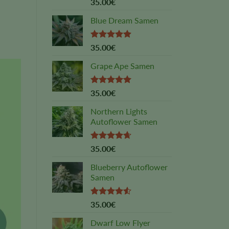
Rated
4.83
35.00
€
out of 5
Blue Dream Samen
Rated
4.89
35.00
€
out of 5
Grape Ape Samen
Rated
5.00
35.00
€
out of 5
Northern Lights
Autoflower Samen
Rated
4.64
35.00
€
out of 5
Blueberry Autoflower
Samen
Rated
35.00
€
4.50
out
of 5
Dwarf Low Flyer