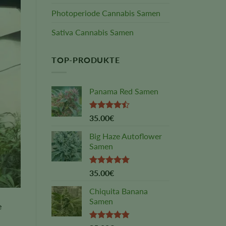
Photoperiode Cannabis Samen
Sativa Cannabis Samen
TOP-PRODUKTE
Panama Red Samen
Rated
35.00
€
4.45
out
of 5
Big Haze Autoflower
Samen
Rated
5.00
35.00
€
out of 5
Chiquita Banana
Samen
e