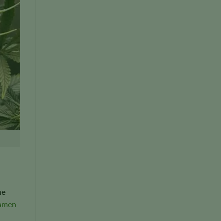
he
Samen