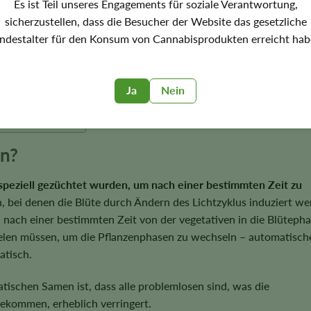
Es ist Teil unseres Engagements für soziale Verantwortung,
sicherzustellen, dass die Besucher der Website das gesetzliche
ndestalter für den Konsum von Cannabisprodukten erreicht hab
Ja
Nein
n?
amen?
en?
peziell gezüchtet wurden, um nach einer bestimmten Zeit zu
, bei denen die Blüte durch Ändern des Lichtzyklus induziert w
ach einer bestimmten Zeit von der vegetativen in die Blütepha
pielen müssen, um die Pflanzenphasen zu wechseln – automatisch
atisch.
tischen Samen ist, dass alle problemlosen sind, was die
bekommen, erheblich verringert.