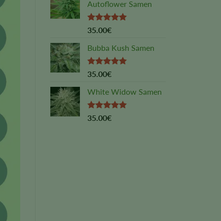
Autoflower Samen
Rated
5.00
35.00
€
out of 5
Bubba Kush Samen
Rated
5.00
35.00
€
out of 5
White Widow Samen
Rated
5.00
35.00
€
out of 5