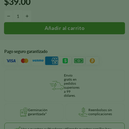
$
39.00
Cantidad de semillas de Sleepy Joe OG
—
+
Pago seguro garantizado
Envío
gratis en
pedidos
superiores
a 99
dólares.
Germinación
Reembolsos sin
garantizada*
complicaciones
¡Vea a nuestros cultivadores utilizando nuestras semillas hoy