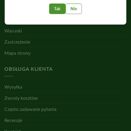
Polityka prywatności
Tak
Nie
Pliki cookie
Warunki
Zastrzeżenie
Mapa strony
OBSŁUGA KLIENTA
Wysyłka
Zwroty kosztów
Często zadawane pytania
Recenzje