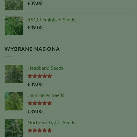
€
39.00
RS11 Feminized Seeds
€
39.00
WYBRANE NASIONA
Headband Seeds
Oceniono
€
39.00
na
5,00
z
5
Jack Herer Seeds
Ocena:
€
39.00
4,88
na 5
Northern Lights Seeds