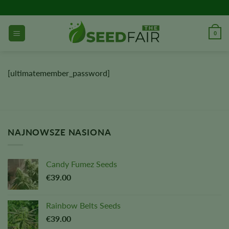
Przejdź
do
treści
0
[ultimatemember_password]
NAJNOWSZE NASIONA
Candy Fumez Seeds
€
39.00
Rainbow Belts Seeds
€
39.00