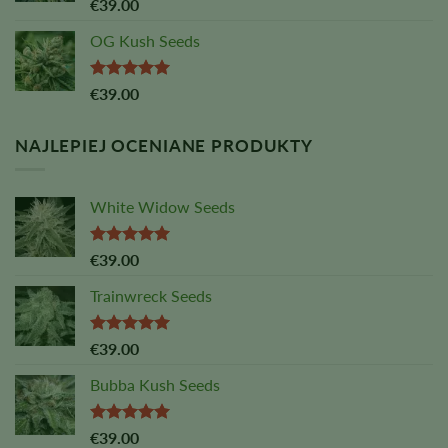
Oceniono
€
39.00
na
5,00
z
5
OG Kush Seeds
Oceniono
€
39.00
na
5,00
z
5
NAJLEPIEJ OCENIANE PRODUKTY
White Widow Seeds
Oceniono
€
39.00
na
5,00
z
5
Trainwreck Seeds
Oceniono
€
39.00
na
5,00
z
5
Bubba Kush Seeds
Oceniono
€
39.00