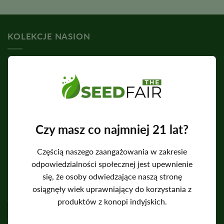
na
5,00
z
5
KOLEKCJE NASION
Nasiona feminizowane
Nasiona automatycznie kwitnących roślin
Nasiona standardowe
Nasiona CBD
Czy masz co najmniej 21 lat?
Nasiona o wysokiej zawartości THC
Częścią naszego zaangażowania w zakresie
Nasiona łatwe w uprawie
odpowiedzialności społecznej jest upewnienie
się, że osoby odwiedzające naszą stronę
FIRMA
osiągnęły wiek uprawniający do korzystania z
produktów z konopi indyjskich.
O nas