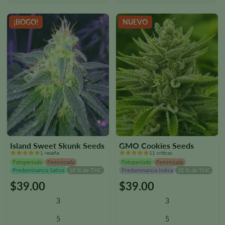
en
en
la
la
¡BOGO!
NUEVO
página
página
del
del
producto.
producto.
Island Sweet Skunk Seeds
GMO Cookies Seeds
1 reseña
11 críticas
Fotoperíodo
Feminizada
Fotoperíodo
Feminizada
Predominancia Sativa
18 % de THC
Predominancia índica
25 % de THC
$
39.00
$
39.00
Este
Este
producto
producto
3
3
tiene
tiene
varias
varias
5
5