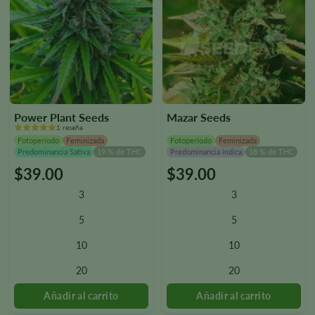
Power Plant Seeds
Mazar Seeds
1 reseña
Fotoperíodo
Feminizada
Fotoperíodo
Feminizada
Predominancia Sativa
19 % de THC
Predominancia índica
18 % de THC
$
39.00
$
39.00
Este
Este
producto
producto
3
3
tiene
tiene
varias
varias
5
5
variantes.
variantes.
10
10
Las
Las
opciones
opciones
20
20
se
se
pueden
pueden
seleccionar
seleccionar