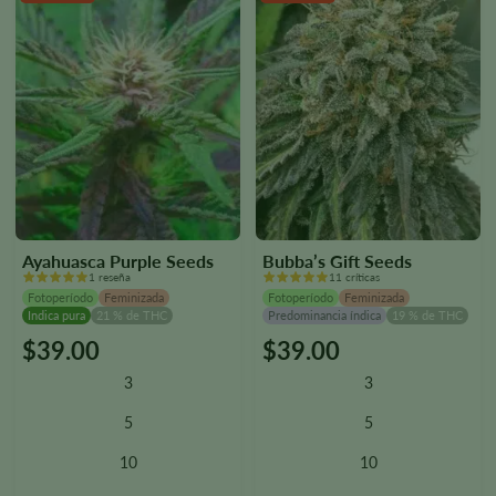
página
página
del
del
producto.
producto.
Ayahuasca Purple Seeds
Bubba’s Gift Seeds
1 reseña
11 críticas
Fotoperíodo
Feminizada
Fotoperíodo
Feminizada
Indica pura
21 % de THC
Predominancia índica
19 % de THC
$
39.00
$
39.00
Este
Este
producto
producto
3
3
tiene
tiene
varias
varias
5
5
variantes.
variantes.
10
10
Las
Las
opciones
opciones