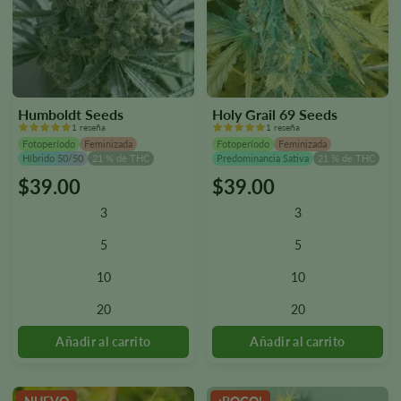
Humboldt Seeds
Holy Grail 69 Seeds
1 reseña
1 reseña
Fotoperíodo
Feminizada
Fotoperíodo
Feminizada
Híbrido 50/50
21 % de THC
Predominancia Sativa
21 % de THC
$
39.00
$
39.00
Este
Este
producto
producto
3
3
tiene
tiene
varias
varias
5
5
variantes.
variantes.
10
10
Las
Las
opciones
opciones
20
20
se
se
pueden
pueden
seleccionar
seleccionar
en
en
la
la