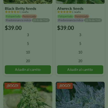
Black Betty Seeds
Afwreck Seeds
1 reseña
1 reseña
Fotoperíodo
Feminizada
Fotoperíodo
Feminizada
Predominancia índica
25 % de THC
Predominancia índica
22 % de THC
$
39.00
$
39.00
Este
Este
producto
producto
3
3
tiene
tiene
varias
varias
5
5
variantes.
variantes.
10
10
Las
Las
opciones
opciones
20
20
se
se
pueden
pueden
seleccionar
seleccionar
en
en
la
la
¡BOGO!
¡BOGO!
página
página
del
del
producto.
producto.