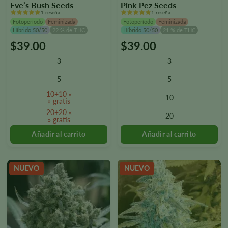
Eve’s Bush Seeds
Pink Pez Seeds
1 reseña
1 reseña
Fotoperíodo
Feminizada
Fotoperíodo
Feminizada
Híbrido 50/50
22 % de THC
Híbrido 50/50
21 % de THC
$
39.00
$
39.00
Este
Este
producto
producto
3
3
tiene
tiene
varias
varias
5
5
variantes.
variantes.
10+10 «
10
Las
Las
» gratis
opciones
opciones
20+20 «
20
» gratis
se
se
pueden
pueden
seleccionar
seleccionar
en
en
la
la
NUEVO
NUEVO
página
página
del
del
producto.
producto.