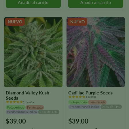
pueden
pueden
seleccionar
seleccionar
en
en
la
la
NUEVO
NUEVO
página
página
del
del
producto.
producto.
Diamond Valley Kush
Cadillac Purple Seeds
Seeds
1 reseña
1 reseña
Fotoperíodo
Feminizada
Predominancia índica
24 % de THC
Fotoperíodo
Feminizada
Predominancia índica
27 % de THC
$
39.00
$
39.00
Este
Este
producto
producto