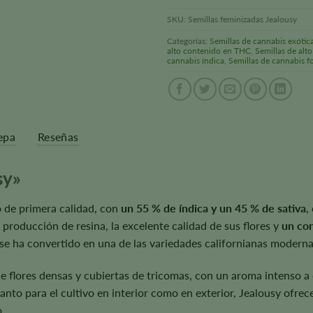
SKU:
Semillas feminizadas Jealousy
Categorías:
Semillas de cannabis exótic
alto contenido en THC
,
Semillas de alt
cannabis índica
,
Semillas de cannabis f
epa
Reseñas
sy»
o de primera calidad, con
un 55 % de índica y un 45 % de sativa
,
producción de resina, la excelente calidad de sus flores y
un co
y se ha convertido en una de las variedades californianas modern
 flores densas y cubiertas de tricomas, con un aroma intenso a 
tanto para el cultivo en interior como en exterior, Jealousy ofr
o.