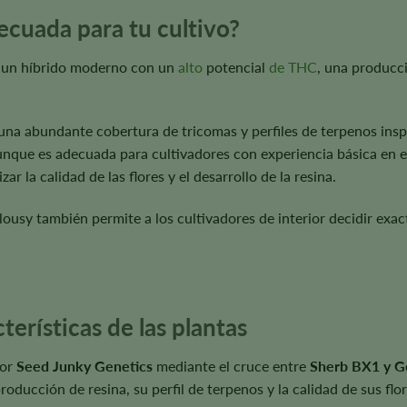
ecuada para tu cultivo?
as un híbrido moderno con un
alto
potencial
de THC
, una producc
, una abundante cobertura de tricomas y perfiles de terpenos in
unque es adecuada para cultivadores con experiencia básica en e
r la calidad de las flores y el desarrollo de la resina.
alousy también permite a los cultivadores de interior decidir ex
terísticas de las plantas
por
Seed Junky Genetics
mediante el cruce entre
Sherb BX1 y G
ducción de resina, su perfil de terpenos y la calidad de sus flor