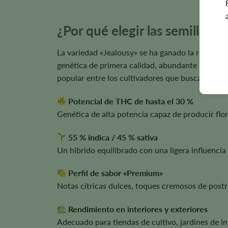
¿Por qué elegir las semillas 
La variedad «Jealousy» se ha ganado la reputaci
genética de primera calidad, abundante producci
popular entre los cultivadores que buscan una ca
Potencial de THC de hasta el 30 %
Genética de alta potencia capaz de producir fl
55 % índica / 45 % sativa
Un híbrido equilibrado con una ligera influencia
Perfil de sabor «Premium»
Notas cítricas dulces, toques cremosos de postre
Rendimiento en interiores y exteriores
Adecuado para tiendas de cultivo, jardines de in