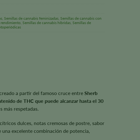
as
,
Semillas de cannabis feminizadas
,
Semillas de cannabis con
o rendimiento
,
Semillas de cannabis híbridas
,
Semillas de
otoperiódicas
 creado a partir del famoso cruce entre
Sherb
ntenido de THC que puede alcanzar hasta el 30
as más respetadas.
cítricos dulces, notas cremosas de postre, sabor
ece una excelente combinación de potencia,