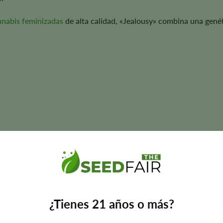
nnabis feminizadas
de alta calidad, «Jealousy» combina una genét
 semanas
 frutos secos • Picante
l tamaño de la planta y el rendimiento pueden variar en función del 
¿Tienes 21 años o más?