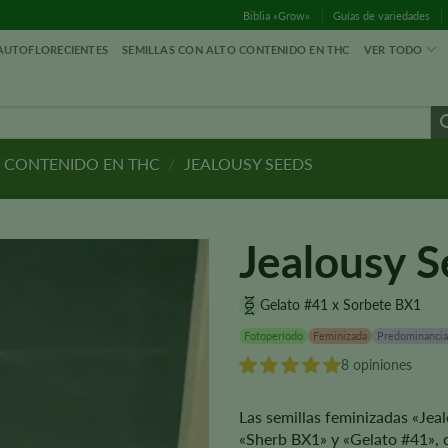
Biblia «Grow»
Guías de variedades
 AUTOFLORECIENTES
SEMILLAS CON ALTO CONTENIDO EN THC
VER TODO
O CONTENIDO EN THC
/
JEALOUSY SEEDS
Jealousy 
Gelato #41 x Sorbete BX1
Fotoperíodo
Feminizada
Predominancia
8 opiniones
Las semillas feminizadas «Jea
«Sherb BX1» y «Gelato #41», 