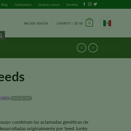
Blog
Contáctanos
Quiénes somos
Reseñas
INICIAR SESIÓN
CARRITO /
$
0.00
0
Seeds
 índica
30 % de THC
lousy» combinan las aclamadas genéticas de
desarrolladas originalmente por Seed Junky