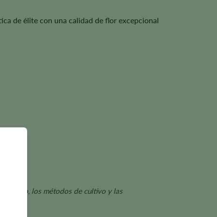
ica de élite con una calidad de flor excepcional
fenotipo, los métodos de cultivo y las