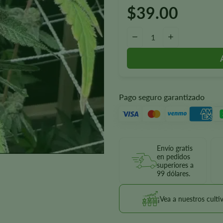
$
39.00
Cantidad de semillas de celos
—
+
Pago seguro garantizado
Envío gratis
en pedidos
superiores a
99 dólares.
¡Vea a nuestros culti