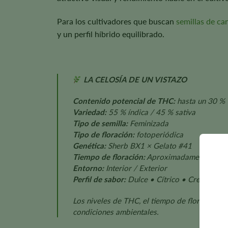
Para los cultivadores que buscan
semillas de ca
y un perfil híbrido equilibrado.
LA CELOSÍA DE UN VISTAZO
Contenido potencial de THC:
hasta un 30 %
Variedad:
55 % índica / 45 % sativa
Tipo de semilla:
Feminizada
Tipo de floración:
fotoperiódica
Genética:
Sherb BX1 × Gelato #41
Tiempo de floración:
Aproximadamente 8-10
Entorno:
Interior / Exterior
Perfil de sabor:
Dulce • Cítrico • Cremoso • A
Los niveles de THC, el tiempo de floración, e
condiciones ambientales.