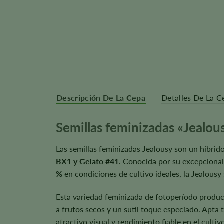
Descripción De La Cepa
Detalles De La C
Semillas feminizadas «Jealou
Las semillas feminizadas Jealousy son un híbrid
BX1 y Gelato #41
. Conocida por su excepcional 
%
en condiciones de cultivo ideales, la Jealous
Esta variedad feminizada de fotoperíodo produce
a frutos secos y un sutil toque especiado. Apta 
atractivo visual y rendimiento fiable en el cultiv