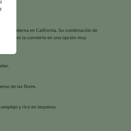
l
d
ección moderna en California. Su combinación de
nnabinoides la convierte en una opción muy
adas.
nso de las flores.
complejo y rico en terpenos.