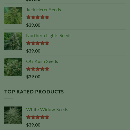
out of 5
Jack Herer Seeds
Rated
4.88
$
39.00
out of 5
Northern Lights Seeds
Rated
5.00
$
39.00
out of 5
OG Kush Seeds
Rated
5.00
$
39.00
out of 5
TOP RATED PRODUCTS
White Widow Seeds
Rated
5.00
$
39.00
out of 5