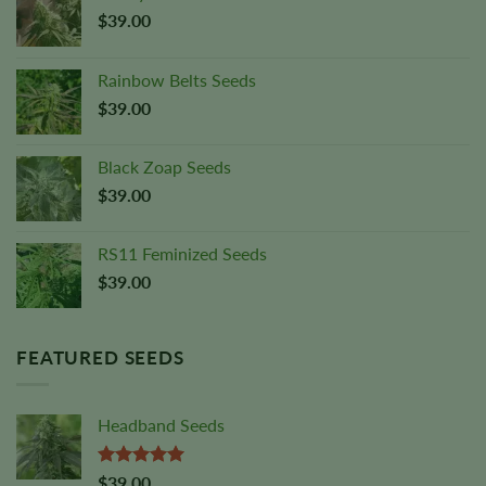
$
39.00
Rainbow Belts Seeds
$
39.00
Black Zoap Seeds
$
39.00
RS11 Feminized Seeds
$
39.00
FEATURED SEEDS
Headband Seeds
Rated
5.00
$
39.00