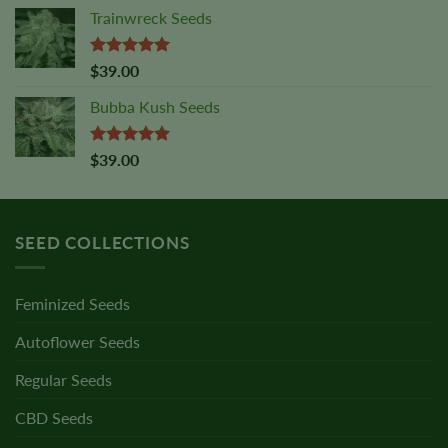
Trainwreck Seeds
Rated
5.00
$
39.00
out of 5
Bubba Kush Seeds
Rated
5.00
$
39.00
out of 5
SEED COLLECTIONS
Feminized Seeds
Autoflower Seeds
Regular Seeds
CBD Seeds