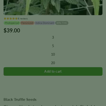
8 reviews
Photoperiod
Feminized
Indica Dominant
30% THC
$
39.00
This
product
3
has
multiple
5
variants.
10
The
options
20
may
be
chosen
on
the
product
page
Black Truffle Seeds