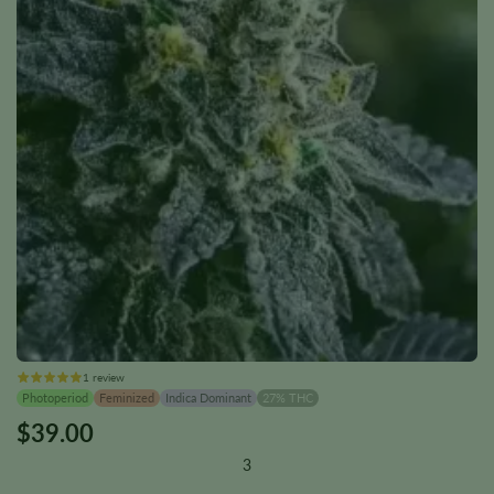
1 review
Photoperiod
Feminized
Indica Dominant
27% THC
$
39.00
This
product
3
has