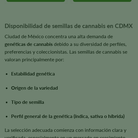
chosen
chosen
on
on
the
the
product
product
Disponibilidad de semillas de cannabis en CDMX
page
page
Ciudad de México concentra una alta demanda de
genéticas de cannabis
debido a su diversidad de perfiles,
preferencias y coleccionistas. Las semillas de cannabis se
valoran principalmente por:
Estabilidad genética
Origen de la variedad
Tipo de semilla
Perfil general de la genética (índica, sativa o híbrida)
La selección adecuada comienza con información clara y
verificada, especialmente en un mercado en crecimiento